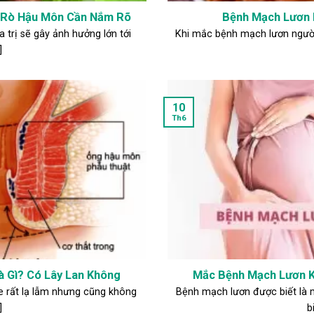
 Rò Hậu Môn Cần Nắm Rõ
Bệnh Mạch Lươn 
trị sẽ gây ảnh hưởng lớn tới
Khi mắc bệnh mạch lươn người
]
10
Th6
à Gì? Có Lây Lan Không
Mắc Bệnh Mạch Lươn K
e rất lạ lẫm nhưng cũng không
Bệnh mạch lươn được biết là 
]
bi