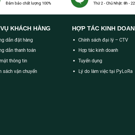
Đảm bảo chất lượng 100%
Thứ 2 - Chủ Nhật: 8h - 2
 VỤ KHÁCH HÀNG
HỢP TÁC KINH DOA
g dẫn đặt hàng
Chính sách đại lý – CTV
g dẫn thanh toán
Hợp tác kinh doanh
mật thông tin
Tuyển dụng
h sách vận chuyển
Lý do làm việc tại PyLoRa