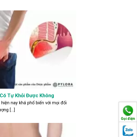
Có Tự Khỏi Được Không
hiện nay khá phổ biến với mọi đối
ượng [...]
Gọi điện