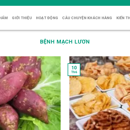
PHẨM
GIỚI THIỆU
HOẠT ĐỘNG
CÂU CHUYỆN KHÁCH HÀNG
KIẾN T
BỆNH MẠCH LƯƠN
10
Th6