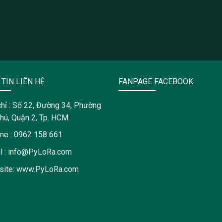
TIN LIÊN HỆ
FANPAGE FACEBOOK
chỉ : Số 22, Đường 34, Phường
hú, Quận 2, Tp. HCM
ine : 0962 158 661
l : info@PyLoRa.com
site: www.PyLoRa.com