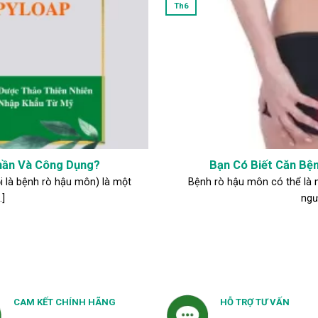
Th6
hần Và Công Dụng?
Bạn Có Biết Căn Bệ
 là bệnh rò hậu môn) là một
Bệnh rò hậu môn có thể là 
.]
ngườ
CAM KẾT CHÍNH HÃNG
HỖ TRỢ TƯ VẤN