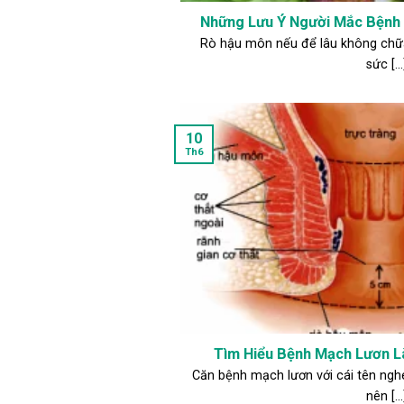
Những Lưu Ý Người Mắc Bệnh
Rò hậu môn nếu để lâu không chữa 
sức [...
10
Th6
Tìm Hiểu Bệnh Mạch Lươn L
Căn bệnh mạch lươn với cái tên ngh
nên [...