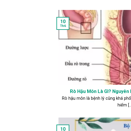
10
Th6
Rò Hậu Môn Là Gì? Nguyên 
Rò hậu môn là bệnh lý cũng khá ph
hiểm [..
10