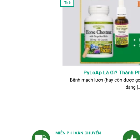
Th6
PyLoAp Là Gì? Thành P
Bệnh mạch lươn (hay còn được gọi
dạng [..
MIỄN PHÍ VẬN CHUYỂN