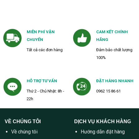
4,150,000₫.
2,400,
MIỄN PHÍ VẬN
CAM KẾT CHÍNH
CHUYỂN
HÃNG
Tất cả các đơn hàng
Đảm bảo chất lượng
100%
HỖ TRỢ TƯ VẤN
ĐẶT HÀNG NHANH
Thứ 2 - Chủ Nhật: 8h -
0962 15 86 61
22h
VỀ CHÚNG TÔI
DỊCH VỤ KHÁCH HÀNG
Về chúng tôi
Hướng dẫn đặt hàng