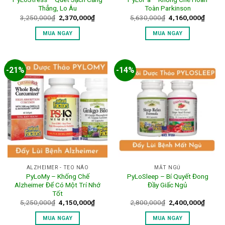
Thẳng, Lo Âu
Toàn Parkinson
Giá
Giá
Giá
Giá
3,250,000
₫
2,370,000
₫
5,630,000
₫
4,160,000
₫
gốc
hiện
gốc
hiện
là:
tại
là:
tại
MUA NGAY
MUA NGAY
3,250,000₫.
là:
5,630,000₫.
là:
2,370,000₫.
4,160,
-21%
-14%
ALZHEIMER - TEO NÃO
MẤT NGỦ
PyLoMy – Khống Chế
PyLoSleep – Bí Quyết Đong
Alzheimer Để Có Một Trí Nhớ
Đầy Giấc Ngủ
Tốt
Giá
Giá
Giá
Giá
5,250,000
₫
4,150,000
₫
2,800,000
₫
2,400,000
₫
gốc
hiện
gốc
hiện
là:
tại
là:
tại
MUA NGAY
MUA NGAY
5,250,000₫.
là:
2,800,000₫.
là: