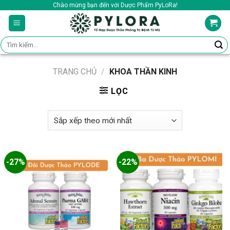
Skip
Chào mừng bạn đến với Dược Phẩm PyLoRa!
to
content
Tìm
kiếm:
TRANG CHỦ
/
KHOA THẦN KINH
LỌC
-27%
-22%