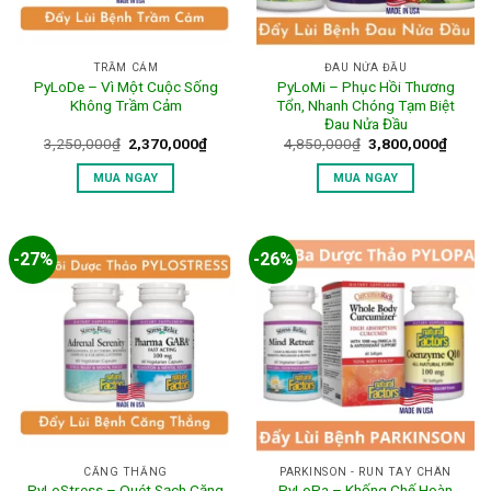
TRẦM CẢM
ĐAU NỬA ĐẦU
PyLoDe – Vì Một Cuộc Sống
PyLoMi – Phục Hồi Thương
Không Trầm Cảm
Tổn, Nhanh Chóng Tạm Biệt
Đau Nửa Đầu
Giá
Giá
Giá
Giá
3,250,000
₫
2,370,000
₫
4,850,000
₫
3,800,000
₫
gốc
hiện
gốc
hiện
là:
tại
là:
tại
MUA NGAY
MUA NGAY
3,250,000₫.
là:
4,850,000₫.
là:
2,370,000₫.
3,800,
-27%
-26%
CĂNG THẲNG
PARKINSON - RUN TAY CHÂN
PyLoStress – Quét Sạch Căng
PyLoPa – Khống Chế Hoàn