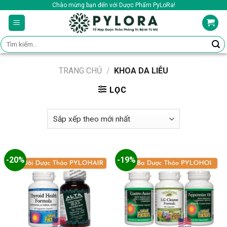
Skip
Chào mừng bạn đến với Dược Phẩm PyLoRa!
to
content
Tìm
kiếm:
TRANG CHỦ
/
KHOA DA LIỄU
LỌC
-20%
-19%