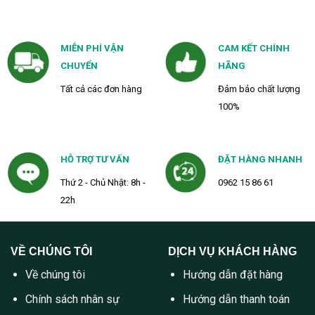
MIỄN PHÍ VẬN
CAM KẾT CHÍNH
CHUYỂN
HÃNG
Tất cả các đơn hàng
Đảm bảo chất lượng
100%
HỖ TRỢ TƯ VẤN
ĐẶT HÀNG NHANH
Thứ 2 - Chủ Nhật: 8h -
0962 15 86 61
22h
VỀ CHÚNG TÔI
DỊCH VỤ KHÁCH HÀNG
Về chúng tôi
Hướng dẫn đặt hàng
Chính sách nhân sự
Hướng dẫn thanh toán