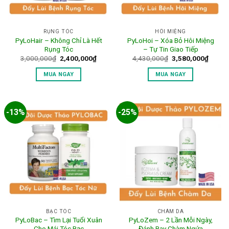
RỤNG TÓC
HÔI MIỆNG
PyLoHair – Không Chỉ Là Hết
PyLoHoi – Xóa Bỏ Hôi Miệng
Rụng Tóc
– Tự Tin Giao Tiếp
Giá
Giá
Giá
Giá
3,000,000
₫
2,400,000
₫
4,430,000
₫
3,580,000
₫
gốc
hiện
gốc
hiện
là:
tại
là:
tại
MUA NGAY
MUA NGAY
3,000,000₫.
là:
4,430,000₫.
là:
2,400,000₫.
3,580,
-13%
-25%
BẠC TÓC
CHÀM DA
PyLoBac – Tìm Lại Tuổi Xuân
PyLoZem – 2 Lần Mỗi Ngày,
Cho Mái Tóc Bạc
Đánh Bay Chàm Ngứa