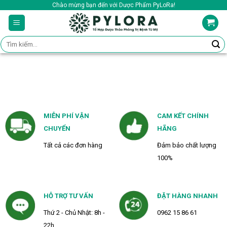
Skip
Chào mừng bạn đến với Dược Phẩm PyLoRa!
to
content
Tìm
kiếm:
MIỄN PHÍ VẬN
CAM KẾT CHÍNH
CHUYỂN
HÃNG
Tất cả các đơn hàng
Đảm bảo chất lượng
100%
HỖ TRỢ TƯ VẤN
ĐẶT HÀNG NHANH
Thứ 2 - Chủ Nhật: 8h -
0962 15 86 61
22h