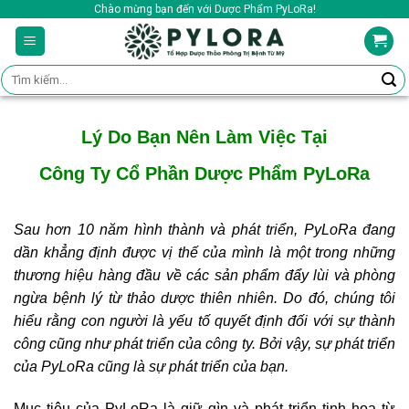
Skip
Chào mừng bạn đến với Dược Phẩm PyLoRa!
to
content
Tìm
kiếm:
Lý Do Bạn Nên Làm Việc Tại
Công Ty Cổ Phần Dược Phẩm PyLoRa
Sau hơn 10 năm hình thành và phát triển, PyLoRa đang
dần khẳng định được vị thế của mình là một trong những
thương hiệu hàng đầu về các sản phẩm đẩy lùi và phòng
ngừa bệnh lý từ thảo dược thiên nhiên. Do đó, chúng tôi
hiểu rằng con người là yếu tố quyết định đối với sự thành
công cũng như phát triển của công ty. Bởi vậy, sự phát triển
của PyLoRa cũng là sự phát triển của bạn.
Mục tiêu của PyLoRa là giữ gìn và phát triển tinh hoa từ