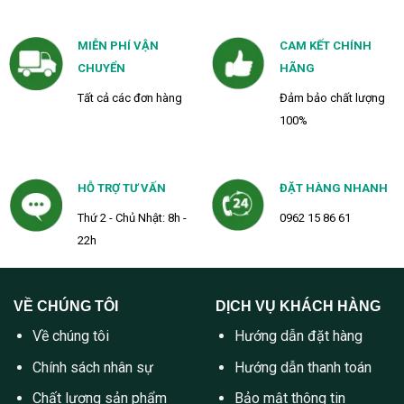
MIỄN PHÍ VẬN
CAM KẾT CHÍNH
CHUYỂN
HÃNG
Tất cả các đơn hàng
Đảm bảo chất lượng
100%
HỖ TRỢ TƯ VẤN
ĐẶT HÀNG NHANH
Thứ 2 - Chủ Nhật: 8h -
0962 15 86 61
22h
VỀ CHÚNG TÔI
DỊCH VỤ KHÁCH HÀNG
Về chúng tôi
Hướng dẫn đặt hàng
Chính sách nhân sự
Hướng dẫn thanh toán
Chất lượng sản phẩm
Bảo mật thông tin