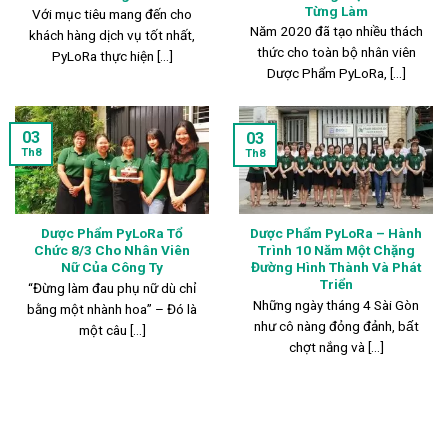
Từng Làm
Với mục tiêu mang đến cho
Năm 2020 đã tạo nhiều thách
khách hàng dịch vụ tốt nhất,
thức cho toàn bộ nhân viên
PyLoRa thực hiện [...]
Dược Phẩm PyLoRa, [...]
03
03
Th8
Th8
Dược Phẩm PyLoRa Tổ
Dược Phẩm PyLoRa – Hành
Chức 8/3 Cho Nhân Viên
Trình 10 Năm Một Chặng
Nữ Của Công Ty
Đường Hình Thành Và Phát
Triển
“Đừng làm đau phụ nữ dù chỉ
Những ngày tháng 4 Sài Gòn
bằng một nhành hoa” – Đó là
như cô nàng đỏng đảnh, bất
một câu [...]
chợt nắng và [...]