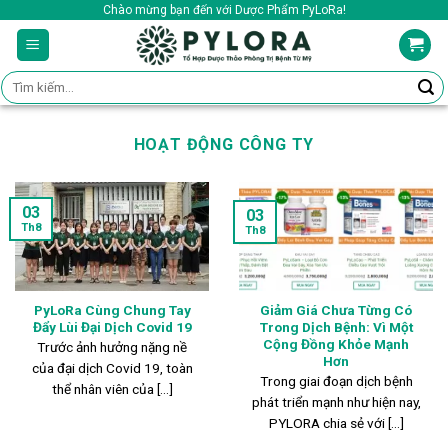
Skip
Chào mừng bạn đến với Dược Phẩm PyLoRa!
to
content
Tìm
kiếm:
HOẠT ĐỘNG CÔNG TY
03
03
Th8
Th8
PyLoRa Cùng Chung Tay
Giảm Giá Chưa Từng Có
Đẩy Lùi Đại Dịch Covid 19
Trong Dịch Bệnh: Vì Một
Cộng Đồng Khỏe Mạnh
Trước ảnh hưởng nặng nề
Hơn
của đại dịch Covid 19, toàn
Trong giai đoạn dịch bệnh
thể nhân viên của [...]
phát triển mạnh như hiện nay,
PYLORA chia sẻ với [...]