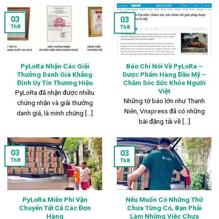
03
03
Th8
Th8
PyLoRa Nhận Các Giải
Báo Chí Nói Về PyLoRa –
Thưởng Danh Giá Khẳng
Dược Phẩm Hàng Đầu Mỹ –
Định Uy Tín Thương Hiệu
Chăm Sóc Sức Khỏe Người
Việt
PyLoRa đã nhận được nhiều
Những tờ báo lớn như Thanh
chứng nhận và giải thưởng
Niên, Vnxpress đã có những
danh giá, là minh chứng [...]
bài đăng tải về [...]
03
03
Th8
Th8
PyLoRa Miễn Phí Vận
Nếu Muốn Có Những Thứ
Chuyển Tất Cả Các Đơn
Chưa Từng Có, Bạn Phải
Hàng
Làm Những Việc Chưa