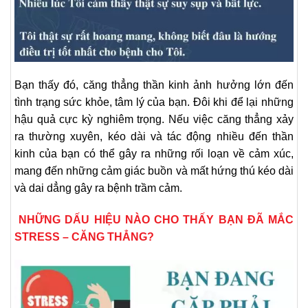
Bạn thấy đó, căng thẳng thần kinh ảnh hưởng lớn đến
tình trạng sức khỏe, tâm lý của bạn. Đôi khi để lại những
hậu quả cực kỳ nghiêm trọng. Nếu việc căng thẳng xảy
ra thường xuyên, kéo dài và tác động nhiều đến thần
kinh của bạn có thể gây ra những rối loạn về cảm xúc,
mang đến những cảm giác buồn và mất hứng thú kéo dài
và dai dẳng gây ra bệnh trầm cảm.
NHỮNG DẤU HIỆU NÀO CHO THẤY BẠN ĐÃ MẮC
STRESS – CĂNG THẲNG?