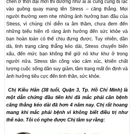
chen ở thời đại mới thì dường như ai ai cũng cũng bị lạc
vào guồng quay mang tên Stress – căng thẳng. Mọi
người thường xem nhẹ những ảnh hưởng ban đầu của
Stress, vì chúng chỉ diễn ra âm thầm, chưa đem đến
những biểu hiện rõ ràng ảnh hưởng đến sức khỏe và
bạn hoàn toàn có thể chịu đựng được. Tuy nhiên, dần
dà, tình trạng căng thẳng kéo dài, Stress chuyển biến
xấu, đến mức bạn không thể giữ nó khư khư ở trong
người nữa. Stress tấn công vào cảm xúc, khiến chất
lượng cuộc sống dần suy giảm, tâm trạng mất ổn định và
ảnh hưởng tiêu cực đến tinh thần, sức khỏe.
Chị Kiều Hân (38 tuổi, Quận 3, Tp. Hồ Chí Minh) là
một dẫn chứng đầu tiên khi đã mắc phải căn bệnh
căng thẳng kéo dài đã hơn 4 năm nay. Chị rất hoang
mang khi mắc phải bệnh vì không biết điều trị như
thế nào. Tôi có nghe được Chị tâm sự rằng: