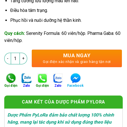
Tăng cường lưu lượng máu lên não.
Điều hòa tâm trạng.
Phục hồi và nuôi dưỡng hệ thần kinh.
Quy cách:
Serenity Formula: 60 viên/hộp. Pharma Gaba: 60
viên/hộp.
MUA NGAY
PyLoStress - Quét Sạch Căng Thẳng, Lo Âu số lượng
Gọi điện xác nhận và giao hàng tận nơi
Gọi điện
Zalo
Gọi điện
Zalo
Facebook
CAM KẾT CỦA DƯỢC PHẨM PYLORA
Dược Phẩm PyLoRa đảm bảo chất lượng 100% chính
hãng, mang lại tác dụng khi sử dụng đúng theo liệu