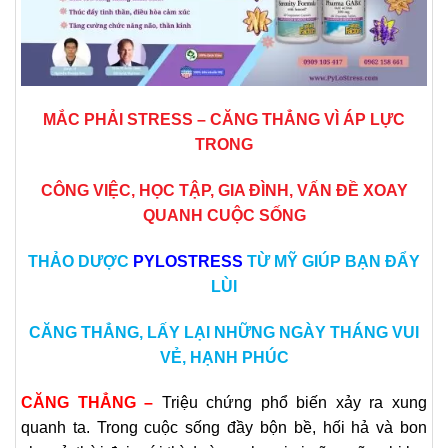
MẮC PHẢI STRESS – CĂNG THẲNG VÌ ÁP LỰC
TRONG
CÔNG VIỆC, HỌC TẬP, GIA ĐÌNH, VẤN ĐỀ XOAY
QUANH
CUỘC SỐNG
THẢO DƯỢC
PYLOSTRESS
TỪ MỸ GIÚP BẠN ĐẨY
LÙI
CĂNG THẲNG,
LẤY LẠI NHỮNG NGÀY THÁNG VUI
VẺ, HẠNH PHÚC
CĂNG THẲNG –
Triệu chứng phổ biến xảy ra xung
quanh ta. Trong cuộc sống đầy bộn bề, hối hả và bon