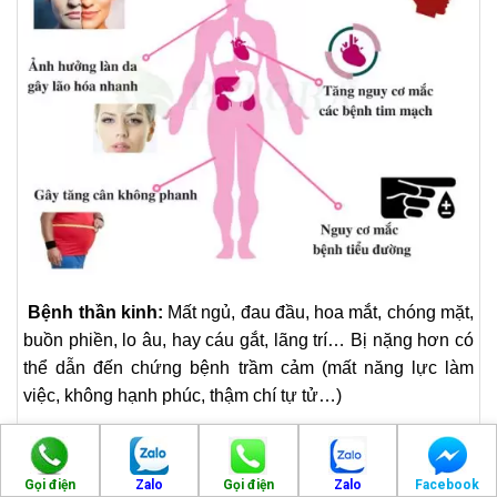
Bệnh thần kinh:
Mất ngủ, đau đầu, hoa mắt, chóng mặt,
buồn phiền, lo âu, hay cáu gắt, lãng trí… Bị nặng hơn có
thể dẫn đến chứng bệnh trầm cảm (mất năng lực làm
việc, không hạnh phúc, thậm chí tự tử…)
Bệnh tim mạch:
Tăng huyết áp, nhồi máu cơ tim, tai
biến mạch máu não, loạn nhịp tim, hồi hộp…
Gọi điện
Zalo
Gọi điện
Zalo
Facebook