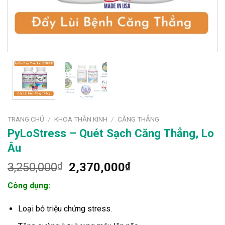
TRANG CHỦ
/
KHOA THẦN KINH
/
CĂNG THẲNG
PyLoStress – Quét Sạch Căng Thẳng, Lo
Âu
Giá
Giá
3,250,000
₫
2,370,000
₫
gốc
hiện
Công dụng:
là:
tại
3,250,000₫.
là:
Loại bỏ triệu chứng stress.
2,370,000₫.