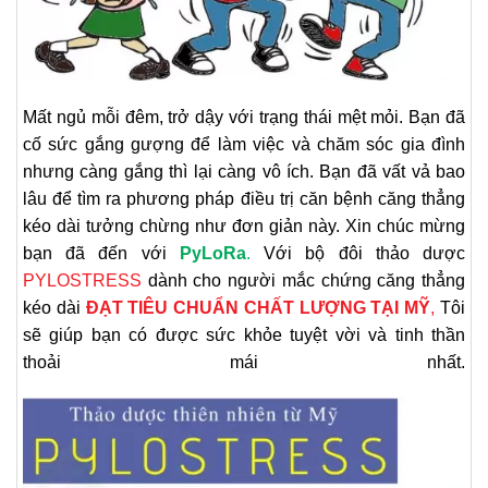
Mất ngủ mỗi đêm, trở dậy với trạng thái mệt mỏi. Bạn đã
cố sức gắng gượng để làm việc và chăm sóc gia đình
nhưng càng gắng thì lại càng vô ích. Bạn đã vất vả bao
lâu để tìm ra phương pháp điều trị căn bệnh căng thẳng
kéo dài tưởng chừng như đơn giản này. Xin chúc mừng
bạn đã đến với
PyLoRa
.
Với bộ đôi thảo dược
PYLOSTRESS
dành cho người mắc chứng căng thẳng
kéo dài
ĐẠT TIÊU CHUẨN CHẤT LƯỢNG TẠI MỸ
,
Tôi
sẽ giúp bạn có được sức khỏe tuyệt vời và tinh thần
thoải mái nhất.