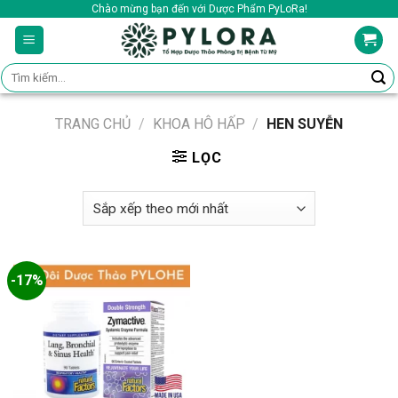
Skip
Chào mừng bạn đến với Dược Phẩm PyLoRa!
to
content
Tìm
kiếm:
TRANG CHỦ
/
KHOA HÔ HẤP
/
HEN SUYỄN
LỌC
-17%