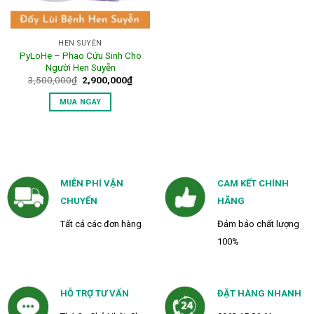
HEN SUYỄN
PyLoHe – Phao Cứu Sinh Cho
Người Hen Suyễn
Giá
Giá
3,500,000
₫
2,900,000
₫
gốc
hiện
là:
tại
MUA NGAY
3,500,000₫.
là:
2,900,000₫.
MIỄN PHÍ VẬN
CAM KẾT CHÍNH
CHUYỂN
HÃNG
Tất cả các đơn hàng
Đảm bảo chất lượng
100%
HỖ TRỢ TƯ VẤN
ĐẶT HÀNG NHANH