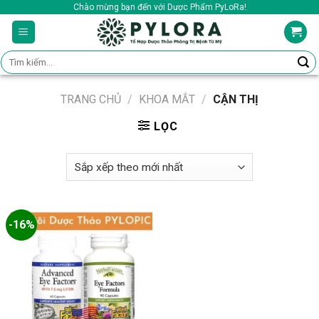
Skip
Chào mừng bạn đến với Dược Phẩm PyLoRa!
to
content
Tìm
kiếm:
TRANG CHỦ
/
KHOA MẮT
/
CẬN THỊ
LỌC
-16%