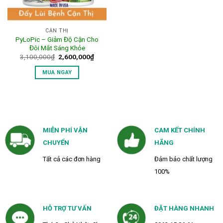
CẬN THỊ
PyLoPic – Giảm Độ Cận Cho
Đôi Mắt Sáng Khỏe
Giá
Giá
3,100,000
₫
2,600,000
₫
gốc
hiện
là:
tại
MUA NGAY
3,100,000₫.
là:
2,600,000₫.
MIỄN PHÍ VẬN
CAM KẾT CHÍNH
CHUYỂN
HÃNG
Tất cả các đơn hàng
Đảm bảo chất lượng
100%
HỖ TRỢ TƯ VẤN
ĐẶT HÀNG NHANH