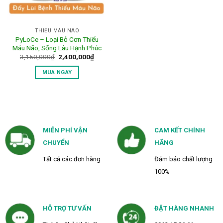
THIẾU MÁU NÃO
PyLoCe – Loại Bỏ Cơn Thiếu
Máu Não, Sống Lâu Hạnh Phúc
Giá
Giá
3,150,000
₫
2,400,000
₫
gốc
hiện
là:
tại
MUA NGAY
3,150,000₫.
là:
2,400,000₫.
MIỄN PHÍ VẬN
CAM KẾT CHÍNH
CHUYỂN
HÃNG
Tất cả các đơn hàng
Đảm bảo chất lượng
100%
HỖ TRỢ TƯ VẤN
ĐẶT HÀNG NHANH