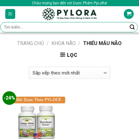
Skip
Chào mừng bạn đến với Dược Phẩm PyLoRa!
to
content
Tìm
kiếm:
TRANG CHỦ
/
KHOA NÃO
/
THIẾU MÁU NÃO
LỌC
-24%