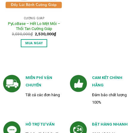
CƯỜNG GIÁP
PyLoBase – Hết Lo Mệt Mỏi –
Thổi Tan Cường Giáp
Giá
Giá
3,030,000
₫
2,530,000
₫
gốc
hiện
là:
tại
MUA NGAY
3,030,000₫.
là:
2,530,000₫.
MIỄN PHÍ VẬN
CAM KẾT CHÍNH
CHUYỂN
HÃNG
Tất cả các đơn hàng
Đảm bảo chất lượng
100%
HỖ TRỢ TƯ VẤN
ĐẶT HÀNG NHANH