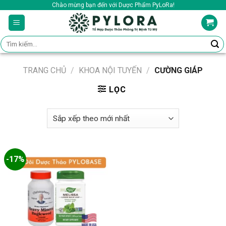
Skip
Chào mừng bạn đến với Dược Phẩm PyLoRa!
to
content
Tìm
kiếm:
TRANG CHỦ
/
KHOA NỘI TUYẾN
/
CƯỜNG GIÁP
LỌC
-17%