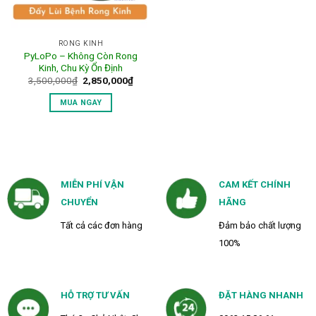
RONG KINH
PyLoPo – Không Còn Rong
Kinh, Chu Kỳ Ổn Định
Giá
Giá
3,500,000
₫
2,850,000
₫
gốc
hiện
là:
tại
MUA NGAY
3,500,000₫.
là:
2,850,000₫.
MIỄN PHÍ VẬN
CAM KẾT CHÍNH
CHUYỂN
HÃNG
Tất cả các đơn hàng
Đảm bảo chất lượng
100%
HỖ TRỢ TƯ VẤN
ĐẶT HÀNG NHANH