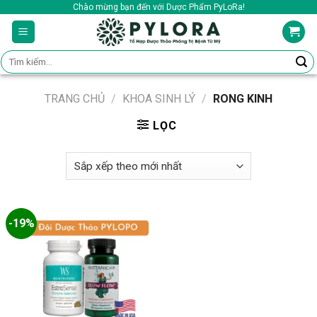
Skip
Chào mừng bạn đến với Dược Phẩm PyLoRa!
to
content
Tìm
kiếm:
TRANG CHỦ
/
KHOA SINH LÝ
/
RONG KINH
LỌC
-19%