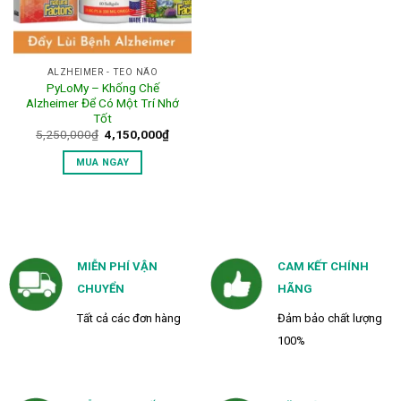
ALZHEIMER - TEO NÃO
PyLoMy – Khống Chế
Alzheimer Để Có Một Trí Nhớ
Tốt
Giá
Giá
5,250,000
₫
4,150,000
₫
gốc
hiện
là:
tại
MUA NGAY
5,250,000₫.
là:
4,150,000₫.
MIỄN PHÍ VẬN
CAM KẾT CHÍNH
CHUYỂN
HÃNG
Tất cả các đơn hàng
Đảm bảo chất lượng
100%