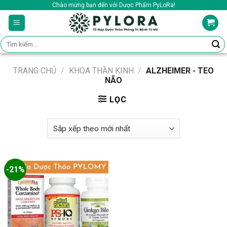
Skip
Chào mừng bạn đến với Dược Phẩm PyLoRa!
to
content
Tìm
kiếm:
TRANG CHỦ
/
KHOA THẦN KINH
/
ALZHEIMER - TEO
NÃO
LỌC
-21%