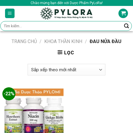
Skip
Chào mừng bạn đến với Dược Phẩm PyLoRa!
to
content
Tìm
kiếm:
TRANG CHỦ
/
KHOA THẦN KINH
/
ĐAU NỬA ĐẦU
LỌC
-22%