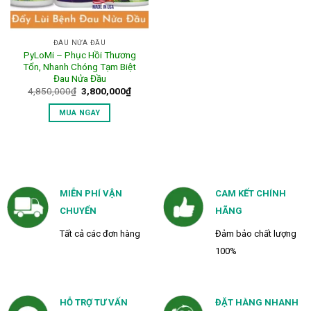
ĐAU NỬA ĐẦU
PyLoMi – Phục Hồi Thương
Tổn, Nhanh Chóng Tạm Biệt
Đau Nửa Đầu
Giá
Giá
4,850,000
₫
3,800,000
₫
gốc
hiện
là:
tại
MUA NGAY
4,850,000₫.
là:
3,800,000₫.
MIỄN PHÍ VẬN
CAM KẾT CHÍNH
CHUYỂN
HÃNG
Tất cả các đơn hàng
Đảm bảo chất lượng
100%
HỖ TRỢ TƯ VẤN
ĐẶT HÀNG NHANH