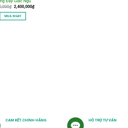
ng Đầy Giấc Ngủ
Giá
Giá
0,000
₫
2,400,000
₫
gốc
hiện
là:
tại
MUA NGAY
2,800,000₫.
là:
2,400,000₫.
CAM KẾT CHÍNH HÃNG
HỖ TRỢ TƯ VẤN