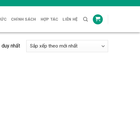
HỨC
CHÍNH SÁCH
HỢP TÁC
LIÊN HỆ
ả duy nhất