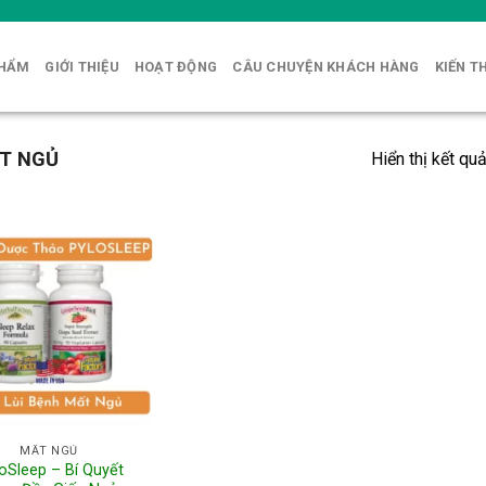
PHẨM
GIỚI THIỆU
HOẠT ĐỘNG
CÂU CHUYỆN KHÁCH HÀNG
KIẾN T
T NGỦ
Hiển thị kết qu
MẤT NGỦ
oSleep – Bí Quyết