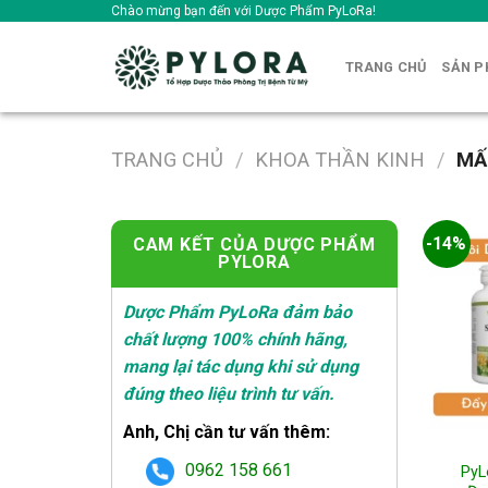
Skip
Chào mừng bạn đến với Dược Phẩm PyLoRa!
to
content
TRANG CHỦ
SẢN 
TRANG CHỦ
/
KHOA THẦN KINH
/
MẤ
-14%
CAM KẾT CỦA DƯỢC PHẨM
PYLORA
Dược Phẩm PyLoRa đảm bảo
chất lượng 100% chính hãng,
mang lại tác dụng khi sử dụng
đúng theo liệu trình tư vấn.
Anh, Chị cần tư vấn thêm:
0962 158 661
PyL