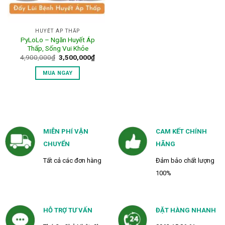
HUYẾT ÁP THẤP
PyLoLo – Ngăn Huyết Áp
Thấp, Sống Vui Khỏe
Giá
Giá
4,900,000
₫
3,500,000
₫
gốc
hiện
là:
tại
MUA NGAY
4,900,000₫.
là:
3,500,000₫.
MIỄN PHÍ VẬN
CAM KẾT CHÍNH
CHUYỂN
HÃNG
Tất cả các đơn hàng
Đảm bảo chất lượng
100%
HỖ TRỢ TƯ VẤN
ĐẶT HÀNG NHANH