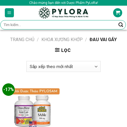
Skip
Chào mừng bạn đến với Dược Phẩm PyLoRa!
to
content
Tìm
kiếm:
TRANG CHỦ
/
KHOA XƯƠNG KHỚP
/
ĐAU VAI GÁY
LỌC
-17%