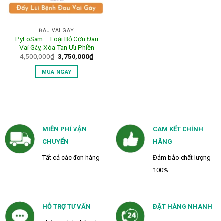
ĐAU VAI GÁY
PyLoSam – Loại Bỏ Cơn Đau
Vai Gáy, Xóa Tan Ưu Phiền
Giá
Giá
4,500,000
₫
3,750,000
₫
gốc
hiện
là:
tại
MUA NGAY
4,500,000₫.
là:
3,750,000₫.
MIỄN PHÍ VẬN
CAM KẾT CHÍNH
CHUYỂN
HÃNG
Tất cả các đơn hàng
Đảm bảo chất lượng
100%
HỖ TRỢ TƯ VẤN
ĐẶT HÀNG NHANH