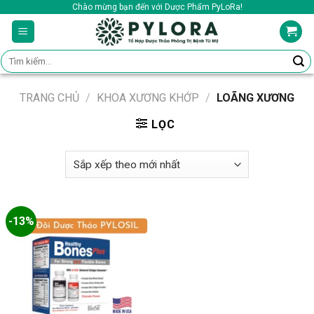
Skip
Chào mừng bạn đến với Dược Phẩm PyLoRa!
to
content
Tìm
kiếm:
TRANG CHỦ
/
KHOA XƯƠNG KHỚP
/
LOÃNG XƯƠNG
LỌC
-13%