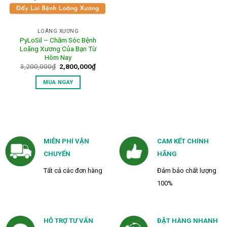
LOÃNG XƯƠNG
PyLoSil – Chăm Sóc Bệnh
Loãng Xương Của Bạn Từ
Hôm Nay
Giá
Giá
3,200,000
₫
2,800,000
₫
gốc
hiện
là:
tại
MUA NGAY
3,200,000₫.
là:
2,800,000₫.
MIỄN PHÍ VẬN
CAM KẾT CHÍNH
CHUYỂN
HÃNG
Tất cả các đơn hàng
Đảm bảo chất lượng
100%
HỖ TRỢ TƯ VẤN
ĐẶT HÀNG NHANH