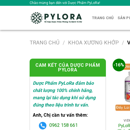
Skip
Chào mừng bạn đến với Dược Phẩm PyLoRa!
to
content
TRANG CHỦ
SẢN 
TRANG CHỦ
/
KHOA XƯƠNG KHỚP
/
V
-16%
CAM KẾT CỦA DƯỢC PHẨM
PYLORA
Dược Phẩm PyLoRa đảm bảo
chất lượng 100% chính hãng,
mang lại tác dụng khi sử dụng
đúng theo liệu trình tư vấn.
Anh, Chị cần tư vấn thêm:
VIÊ
0962 158 661
PyLoR