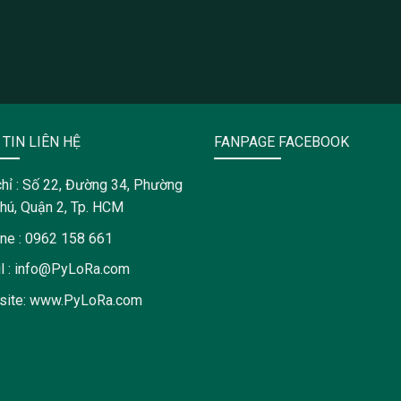
TIN LIÊN HỆ
FANPAGE FACEBOOK
chỉ : Số 22, Đường 34, Phường
hú, Quận 2, Tp. HCM
ine : 0962 158 661
l : info@PyLoRa.com
site: www.PyLoRa.com