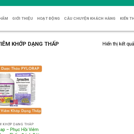
PHẨM
GIỚI THIỆU
HOẠT ĐỘNG
CÂU CHUYỆN KHÁCH HÀNG
KIẾN T
IÊM KHỚP DẠNG THẤP
Hiển thị kết qu
M KHỚP DẠNG THẤP
ap – Phục Hồi Viêm