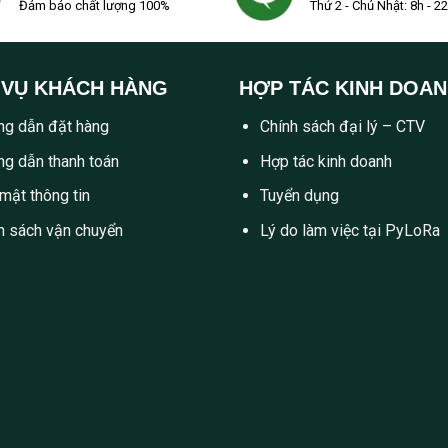
Đảm bảo chất lượng 100%
Thứ 2 - Chủ Nhật: 8h - 2
 VỤ KHÁCH HÀNG
HỢP TÁC KINH DOA
g dẫn đặt hàng
Chính sách đại lý – CTV
g dẫn thanh toán
Hợp tác kinh doanh
mật thông tin
Tuyển dụng
h sách vận chuyển
Lý do làm việc tại PyLoRa