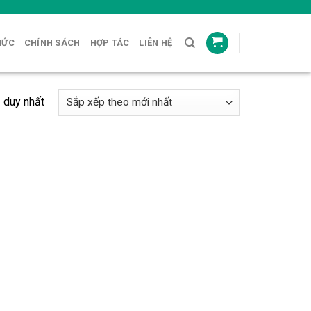
HỨC
CHÍNH SÁCH
HỢP TÁC
LIÊN HỆ
ả duy nhất