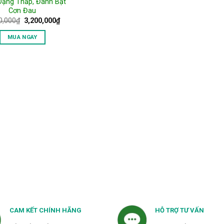
Dạng Thấp, Đánh Bật
Cơn Đau
Giá
Giá
0,000
₫
3,200,000
₫
gốc
hiện
là:
tại
MUA NGAY
3,800,000₫.
là:
3,200,000₫.
CAM KẾT CHÍNH HÃNG
HỖ TRỢ TƯ VẤN