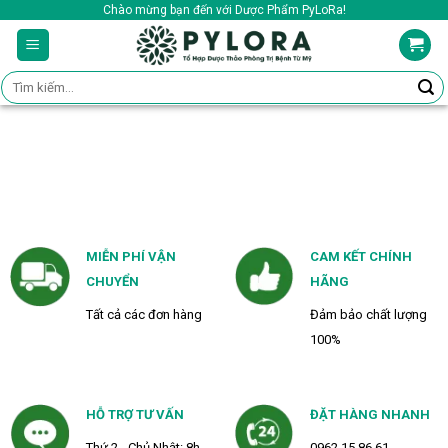
Skip
Chào mừng bạn đến với Dược Phẩm PyLoRa!
to
content
Tìm
kiếm:
MIỄN PHÍ VẬN
CAM KẾT CHÍNH
CHUYỂN
HÃNG
Tất cả các đơn hàng
Đảm bảo chất lượng
100%
HỖ TRỢ TƯ VẤN
ĐẶT HÀNG NHANH
Thứ 2 - Chủ Nhật: 8h -
0962 15 86 61