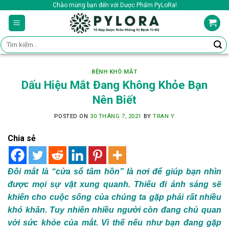
Skip
Chào mừng bạn đến với Dược Phẩm PyLoRa!
to
content
Tìm
kiếm:
BỆNH KHÔ MẮT
Dấu Hiệu Mắt Đang Không Khỏe Bạn
Nên Biết
POSTED ON
30 THÁNG 7, 2021
BY
TRAN Y
Chia sẻ
Đôi mắt là “cửa sổ tâm hồn” là nơi để giúp bạn nhìn
được mọi sự vật xung quanh. Thiếu đi ánh sáng sẽ
khiến cho cuộc sống của chúng ta gặp phải rất nhiều
khó khăn. Tuy nhiên nhiều người còn đang chủ quan
với sức khỏe của mắt. Vì thế nếu như bạn đang gặp