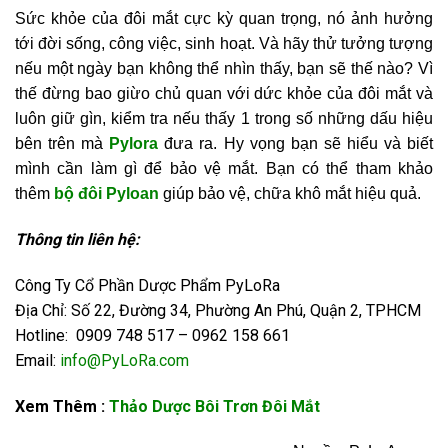
Sức khỏe của đôi mắt cực kỳ quan trọng, nó ảnh hưởng
tới đời sống, công việc, sinh hoạt. Và hãy thử tưởng tượng
nếu một ngày bạn không thể nhìn thấy, bạn sẽ thế nào? Vì
thế đừng bao giừo chủ quan với dức khỏe của đôi mắt và
luôn giữ gìn, kiểm tra nếu thấy 1 trong số những dấu hiệu
bên trên mà
Pylora
đưa ra. Hy vọng bạn sẽ hiểu và biết
mình cần làm gì để bảo vệ mắt. Bạn có thể tham khảo
thêm
bộ đôi Pyloan
giúp bảo vệ, chữa khô mắt hiệu quả.
Thông tin liên hệ:
Công Ty Cổ Phần Dược Phẩm PyLoRa
Địa Chỉ: Số 22, Đường 34, Phường An Phú, Quận 2, TPHCM
Hotline: 0909 748 517 – 0962 158 661
Email:
info@PyLoRa.com
Xem Thêm :
Thảo Dược Bôi Trơn Đôi Mắt