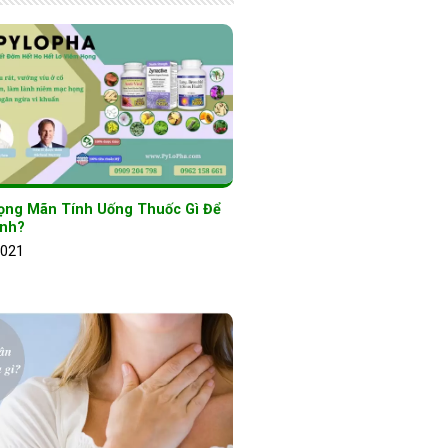
ọng Mãn Tính Uống Thuốc Gì Để
ệnh?
2021