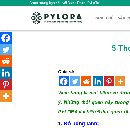
Skip
Chào mừng bạn đến với Dược Phẩm PyLoRa!
to
content
TRANG CHỦ
SẢN 
5 Th
Chia sẻ
Viêm họng là một bệnh về đườn
ý.
Những thói quen này tưởng
PYLORA tìm hiểu 5 thói quen xấ
1. Đồ uống lạnh: