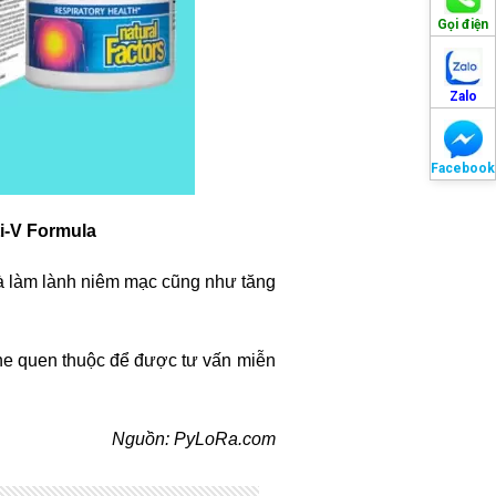
Gọi điện
Zalo
Facebook
i-V Formula
và làm lành niêm mạc cũng như tăng
ine quen thuộc để được tư vấn miễn
Nguồn: PyLoRa.com