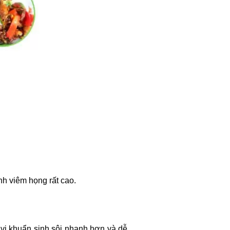
h viêm họng rất cao.
 vi khuẩn sinh sôi nhanh hơn và dễ