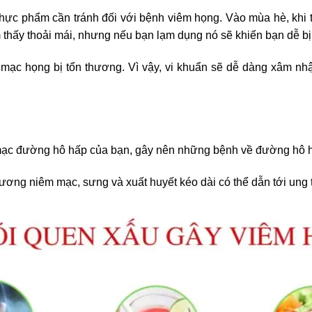
thực phẩm cần tránh đối với bệnh viêm họng. Vào mùa hè, khi th
thấy thoải mái, nhưng nếu bạn lạm dụng nó sẽ khiến bạn dễ bị
mạc họng bị tổn thương. Vì vậy, vi khuẩn sẽ dễ dàng xâm nh
 mạc đường hô hấp của bạn, gây nên những bệnh về đường hô h
thương niêm mạc, sưng và xuất huyết kéo dài có thể dẫn tới ung