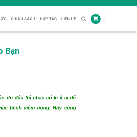
HỨC
CHÍNH SÁCH
HỢP TÁC
LIÊN HỆ
o Bạn
do đâu thì chắc có lẽ ít ai để
mắc bệnh viêm họng. Hãy cùng