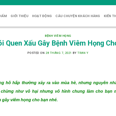
PHẨM
GIỚI THIỆU
HOẠT ĐỘNG
CÂU CHUYỆN KHÁCH HÀNG
KIẾN T
BỆNH VIÊM HỌNG
ói Quen Xấu Gây Bệnh Viêm Họng Ch
POSTED ON
28 THÁNG 7, 2021
BY
TRAN Y
g hô hấp thường xảy ra vào mùa hè, nhưng nguyên nhân 
 chừng như vô hại nhưng vô hình chung làm cho bạn 
u gây viêm họng cho bạn nhé.