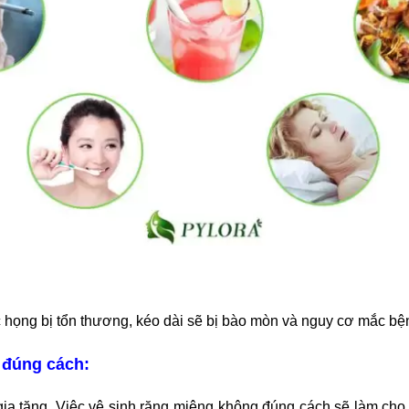
họng bị tổn thương, kéo dài sẽ bị bào mòn và nguy cơ mắc bện
 đúng cách:
gia tăng. Việc vệ sinh răng miệng không đúng cách sẽ làm cho