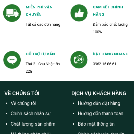
MIỄN PHÍ VẬN
CAM KẾT CHÍNH
CHUYỂN
HÃNG
Tất cả các đơn hàng
Đảm bảo chất lượng
100%
HỖ TRỢ TƯ VẤN
ĐẶT HÀNG NHANH
Thứ 2 - Chủ Nhật: 8h -
0962 15 86 61
22h
VỀ CHÚNG TÔI
DỊCH VỤ KHÁCH HÀNG
Về chúng tôi
Hướng dẫn đặt hàng
Chính sách nhân sự
Hướng dẫn thanh toán
Chất lượng sản phẩm
Bảo mật thông tin