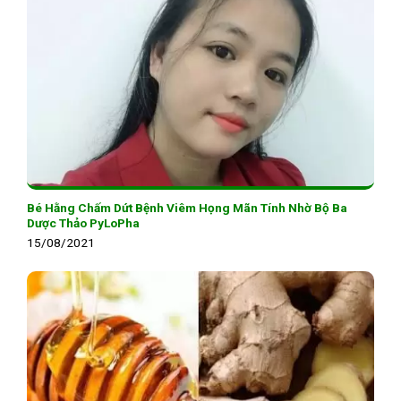
Bé Hằng Chấm Dứt Bệnh Viêm Họng Mãn Tính Nhờ Bộ Ba
Dược Thảo PyLoPha
15/08/2021