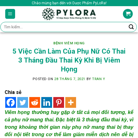
Skip
Chào mừng bạn đến với Dược Phẩm PyLoRa!
to
content
Tìm
kiếm:
BỆNH VIÊM HỌNG
5 Việc Cần Làm Của Phụ Nữ Có Thai
3 Tháng Đầu Thai Kỳ Khi Bị Viêm
Họng
POSTED ON
28 THÁNG 7, 2021
BY
TRAN Y
Chia sẻ
Viêm họng thường hay gặp ở tất cả mọi đối tượng, kể
cả phụ nữ mang thai. Đặc biệt là 3 tháng đầu thai kỳ, vì
trong khoảng thời gian này phụ nữ mang thai bị thay
đổi nội tiết trong cơ thể làm giảm miễn dịch nên dễ bị