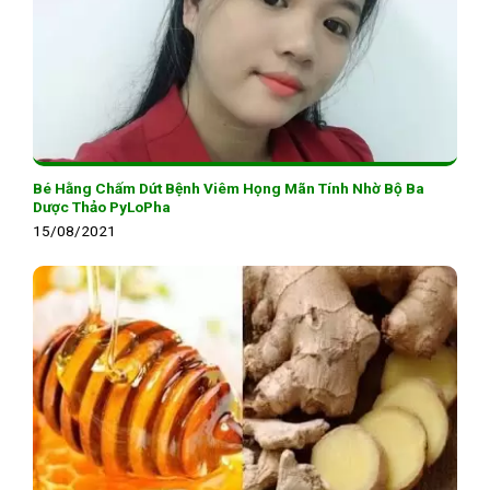
Bé Hằng Chấm Dứt Bệnh Viêm Họng Mãn Tính Nhờ Bộ Ba
Dược Thảo PyLoPha
15/08/2021