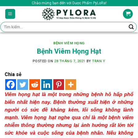
Skip
Chào mừng bạn đến với Dược Phẩm PyLoRa!
to
content
Tìm
kiếm:
BỆNH VIÊM HỌNG
Bệnh Viêm Họng Hạt
POSTED ON
28 THÁNG 7, 2021
BY
TRAN Y
Chia sẻ
Viêm họng hạt là một trong những bệnh hô hấp phổ
biến nhất hiện nay. Bệnh thường xuất hiện ở những
người có sức đề kháng kém, lối sống không lành
mạnh. Viêm họng hạt nghe qua chỉ là một bệnh viêm
nhiễm thông thường nhưng lại ảnh hưởng rất lớn tới
sức khỏe và cuộc sống của bệnh nhân. Nếu không