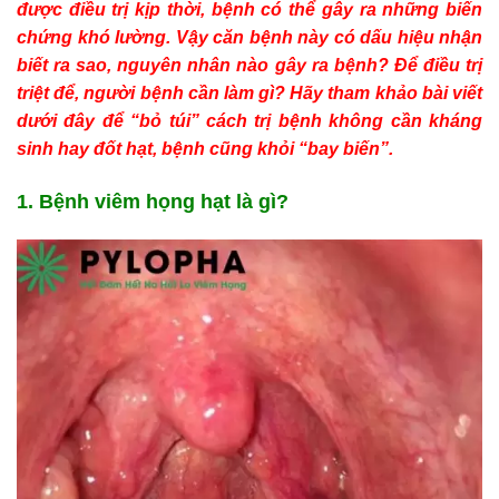
được điều trị kịp thời, bệnh có thể gây ra những biến
chứng khó lường. Vậy căn bệnh này có dấu hiệu nhận
biết ra sao, nguyên nhân nào gây ra bệnh? Để điều trị
triệt để, người bệnh cần làm gì? Hãy tham khảo bài viết
dưới đây để “bỏ túi” cách trị bệnh không cần kháng
sinh hay đốt hạt, bệnh cũng khỏi “bay biến”.
1. Bệnh viêm họng hạt là gì?