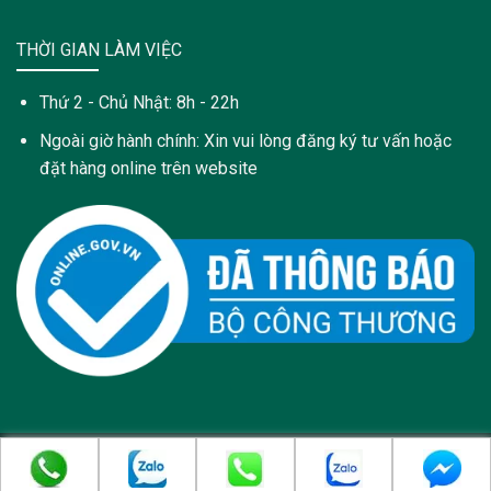
THỜI GIAN LÀM VIỆC
Thứ 2 - Chủ Nhật: 8h - 22h
Ngoài giờ hành chính: Xin vui lòng đăng ký tư vấn hoặc
đặt hàng online trên website
Copyright 2021 © Trang web này được sở hữu và quản lý bởi:
Công Ty Cổ Phần Dược Phẩm PyLoRa - pylora.com