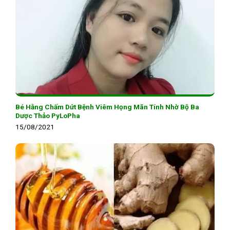
Bé Hằng Chấm Dứt Bệnh Viêm Họng Mãn Tính Nhờ Bộ Ba
Dược Thảo PyLoPha
15/08/2021