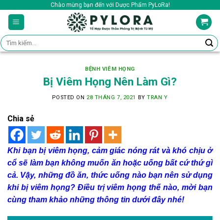
Skip
Chào mừng bạn đến với Dược Phẩm PyLoRa!
to
content
Tìm
kiếm:
BỆNH VIÊM HỌNG
Bị Viêm Họng Nên Làm Gì?
POSTED ON
28 THÁNG 7, 2021
BY
TRAN Y
Chia sẻ
Khi bạn bị viêm họng, cảm giác nóng rát và khó chịu ở
cổ sẽ làm bạn không muốn ăn hoặc uống bất cứ thứ gì
cả. Vậy, những đồ ăn, thức uống nào bạn nên sử dụng
khi bị viêm họng? Điều trị viêm họng thế nào, mời bạn
cùng tham khảo những thông tin dưới đây nhé!