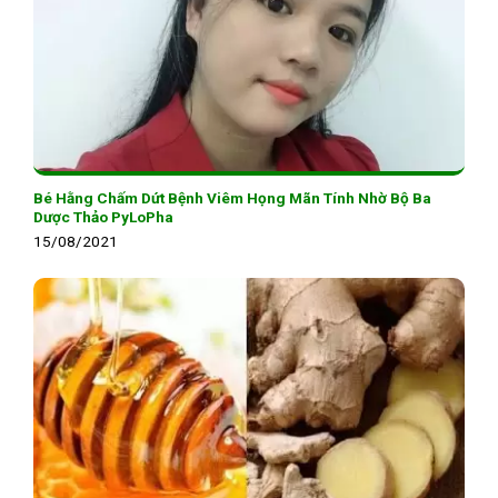
Bé Hằng Chấm Dứt Bệnh Viêm Họng Mãn Tính Nhờ Bộ Ba
Dược Thảo PyLoPha
15/08/2021