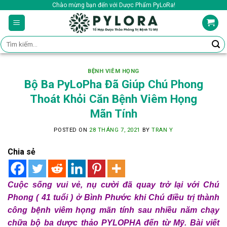
Skip
Chào mừng bạn đến với Dược Phẩm PyLoRa!
to
content
Tìm
kiếm:
BỆNH VIÊM HỌNG
Bộ Ba PyLoPha Đã Giúp Chú Phong
Thoát Khỏi Căn Bệnh Viêm Họng
Mãn Tính
POSTED ON
28 THÁNG 7, 2021
BY
TRAN Y
Chia sẻ
Cuộc sống vui vẻ, nụ cười đã quay trở lại với Chú
Phong ( 41 tuổi ) ở Bình Phước khi Chú điều trị thành
công bệnh viêm họng mãn tính sau nhiều năm chạy
chữa bộ ba dược thảo PYLOPHA đến từ Mỹ. Bài viết