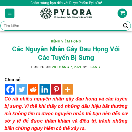
Skip
Chào mừng bạn đến với Dược Phẩm PyLoRa!
to
content
Tìm
kiếm:
BỆNH VIÊM HỌNG
Các Nguyên Nhân Gây Đau Họng Với
Các Tuyến Bị Sưng
POSTED ON
28 THÁNG 7, 2021
BY
TRAN Y
Chia sẻ
Có rất nhiều nguyên nhân gây đau họng và các tuyến
bị sưng. Vì thế khi thấy có những dấu hiệu bất thường
mà không tìm ra được nguyên nhân thì bạn nên đến cơ
sở y tế để được thăm khám và điều trị, tránh những
biến chứng nguy hiểm có thể xảy ra.