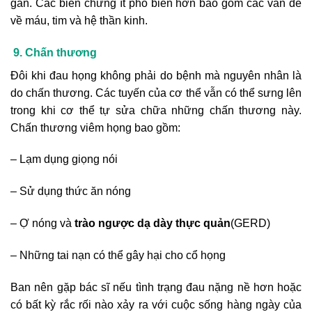
gan. Các biến chứng ít phổ biến hơn bao gồm các vấn đề
về máu, tim và hệ thần kinh.
9. Chấn thương
Đôi khi đau họng không phải do bệnh mà nguyên nhân là
do chấn thương. Các tuyến của cơ thể vẫn có thể sưng lên
trong khi cơ thể tự sửa chữa những chấn thương này.
Chấn thương viêm họng bao gồm:
– Lạm dụng giọng nói
– Sử dụng thức ăn nóng
– Ợ nóng và
trào ngược dạ dày thực quản
(GERD)
– Những tai nạn có thể gây hại cho cổ họng
Ban nên gặp bác sĩ nếu tình trạng đau nặng nề hơn hoặc
có bất kỳ rắc rối nào xảy ra với cuộc sống hàng ngày của