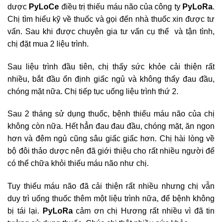
dược
PyLoCe
điều trị thiếu máu não của công ty
PyLoRa
.
Chị tìm hiểu kỹ về thuốc và gọi đến nhà thuốc xin được tư
vấn. Sau khi được chuyên gia tư vấn cụ thể và tận tình,
chị đặt mua 2 liệu trình.
Sau liệu trình đầu tiên, chị thấy sức khỏe cải thiện rất
nhiều, bắt đầu ổn định giấc ngủ và không thấy đau đầu,
chóng mặt nữa. Chị tiếp tục uống liệu trình thứ 2.
Sau 2 tháng sử dụng thuốc, bệnh thiếu máu não của chị
không còn nữa. Hết hẳn đau đau đầu, chóng mặt, ăn ngon
hơn và đêm ngủ cũng sâu giấc giấc hơn. Chị hài lòng về
bộ đôi thảo dược nên đã giới thiệu cho rất nhiều người để
có thể chữa khỏi thiếu máu não như chị.
Tuy thiếu máu não đã cải thiện rất nhiều nhưng chị vẫn
duy trì uống thuốc thêm một liệu trình nữa, để bệnh không
bị tái lại.
PyLoRa
cảm ơn chị Hương rất nhiều vì đã tin