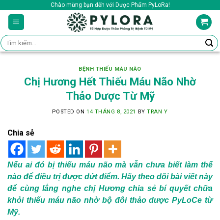
Skip
Chào mừng bạn đến với Dược Phẩm PyLoRa!
to
content
Tìm
kiếm:
BỆNH THIẾU MÁU NÃO
Chị Hương Hết Thiếu Máu Não Nhờ
Thảo Dược Từ Mỹ
POSTED ON
14 THÁNG 8, 2021
BY
TRAN Y
Chia sẻ
Nếu ai đó bị thiếu máu não mà vẫn chưa biết làm thế
nào để điều trị được dứt điểm. Hãy theo dõi bài viết này
để cùng lắng nghe chị Hương chia sẻ bí quyết chữa
khỏi thiếu máu não nhờ bộ đôi thảo dược PyLoCe từ
Mỹ.