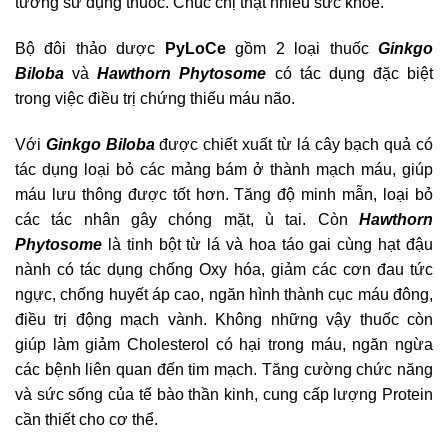
tưởng sử dụng thuốc. Chúc chị thật nhiều sức khỏe.
Bộ đôi thảo dược
PyLoCe
gồm 2 loại thuốc
Ginkgo
Biloba
và
Hawthorn Phytosome
có tác dụng đặc biệt
trong việc điều trị chứng thiếu máu não.
Với
Ginkgo Biloba
được chiết xuất từ lá cây bạch quả có
tác dụng loại bỏ các mảng bám ở thành mạch máu, giúp
máu lưu thông được tốt hơn. Tăng độ minh mẫn, loại bỏ
các tác nhân gây chóng mặt, ù tai. Còn
Hawthorn
Phytosome
là tinh bột từ lá và hoa táo gai cùng hạt đậu
nành có tác dụng chống Oxy hóa, giảm các cơn đau tức
ngực, chống huyết áp cao, ngăn hình thành cục máu đông,
điều trị động mạch vành. Không những vậy thuốc còn
giúp làm giảm Cholesterol có hại trong máu, ngăn ngừa
các bệnh liên quan đến tim mạch. Tăng cường chức năng
và sức sống của tế bào thần kinh, cung cấp lượng Protein
cần thiết cho cơ thể.