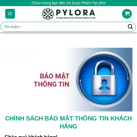
Skip
Chào mừng bạn đến với Dược Phẩm PyLoRa!
to
content
Tìm
kiếm:
CHÍNH SÁCH BẢO MẬT THÔNG TIN KHÁCH
HÀNG