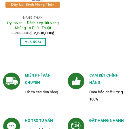
NANG THẬN
PyLoNan – Đánh Xẹp Túi Nang
Không Lo Phẫu Thuật
Giá
Giá
3,200,000
₫
2,600,000
₫
gốc
hiện
là:
tại
MUA NGAY
3,200,000₫.
là:
2,600,000₫.
MIỄN PHÍ VẬN
CAM KẾT CHÍNH
CHUYỂN
HÃNG
Tất cả các đơn hàng
Đảm bảo chất lượng
100%
HỖ TRỢ TƯ VẤN
ĐẶT HÀNG NHANH