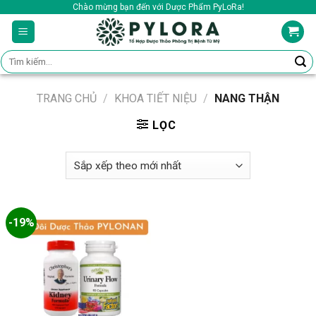
Skip
Chào mừng bạn đến với Dược Phẩm PyLoRa!
to
content
Tìm
kiếm:
TRANG CHỦ
/
KHOA TIẾT NIỆU
/
NANG THẬN
LỌC
-19%