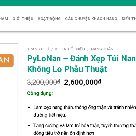
PHẨM
GIỚI THIỆU
HOẠT ĐỘNG
CÂU CHUYỆN KHÁCH HÀNG
KIẾN T
TRANG CHỦ
/
KHOA TIẾT NIỆU
/
NANG THẬN
PyLoNan – Đánh Xẹp Túi Na
Không Lo Phẫu Thuật
Giá
Giá
3,200,000
₫
2,600,000
₫
gốc
hiện
Công dụng:
là:
tại
3,200,000₫.
là:
Làm xẹp nang thận, thông ống thận và tránh nhiễ
2,600,000
đường tiết niệu.
Tăng cường và làm trẻ hóa thận, tuyến thượng thậ
dòng tiểu trở nên ổn định hơn