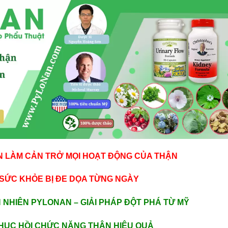
N LÀM CẢN TRỞ MỌI HOẠT ĐỘNG CỦA THẬN
SỨC KHỎE BỊ ĐE DỌA TỪNG NGÀY
 NHIÊN PYLONAN – GIẢI PHÁP ĐỘT PHÁ TỪ MỸ
PHỤC HỒI CHỨC NĂNG THẬN HIỆU QUẢ