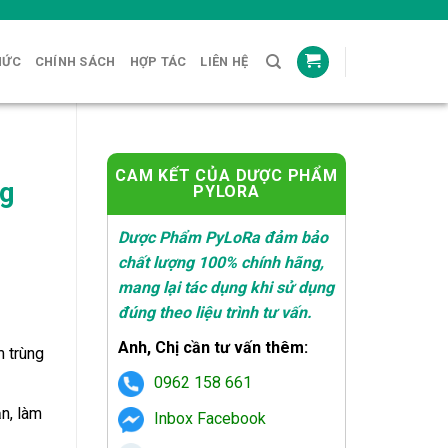
HỨC
CHÍNH SÁCH
HỢP TÁC
LIÊN HỆ
CAM KẾT CỦA DƯỢC PHẨM
ng
PYLORA
Dược Phẩm PyLoRa đảm bảo
chất lượng 100% chính hãng,
mang lại tác dụng khi sử dụng
đúng theo liệu trình tư vấn.
Anh, Chị cần tư vấn thêm:
m trùng
₫.
0962 158 661
n, làm
Inbox Facebook