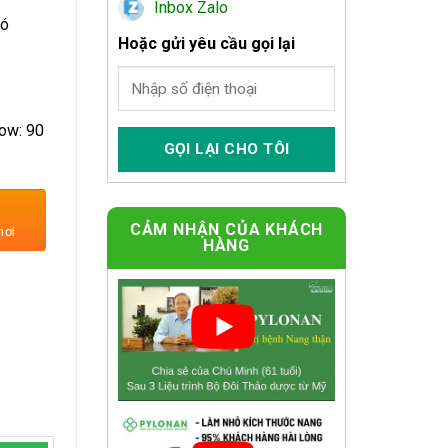
Inbox Zalo
có
Hoặc gửi yêu cầu gọi lại
low: 90
 số lượng
CẢM NHẬN CỦA KHÁCH
nơi
HÀNG