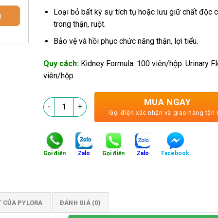
Loại bỏ bất kỳ sự tích tụ hoặc lưu giữ chất độc 
trong thận, ruột.
Bảo vệ và hồi phục chức năng thận, lợi tiểu.
Quy cách:
Kidney Formula: 100 viên/hộp. Urinary F
viên/hộp.
MUA NGAY
PyLoNan - Đánh Xẹp Túi Nang Không Lo Phẫu Thuật
Gọi điện xác nhận và giao hàng tận 
Gọi điện
Zalo
Gọi điện
Zalo
Facebook
T CỦA PYLORA
ĐÁNH GIÁ (0)