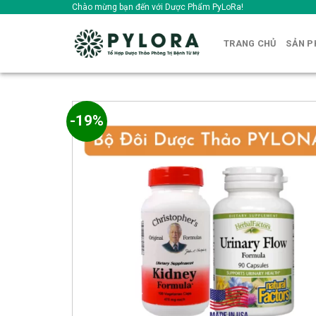
Skip
Chào mừng bạn đến với Dược Phẩm PyLoRa!
to
content
TRANG CHỦ
SẢN 
-19%