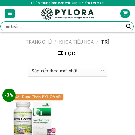
Skip
Chào mừng bạn đến với Dược Phẩm PyLoRa!
to
content
Tìm
kiếm:
TRANG CHỦ
/
KHOA TIÊU HÓA
/
TRĨ
LỌC
-3%