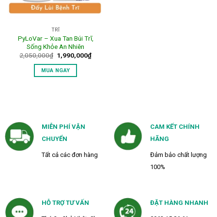
TRĨ
PyLoVar – Xua Tan Búi Trĩ,
Sống Khỏe An Nhiên
Giá
Giá
2,050,000
₫
1,990,000
₫
gốc
hiện
là:
tại
MUA NGAY
2,050,000₫.
là:
1,990,000₫.
MIỄN PHÍ VẬN
CAM KẾT CHÍNH
CHUYỂN
HÃNG
Tất cả các đơn hàng
Đảm bảo chất lượng
100%
HỖ TRỢ TƯ VẤN
ĐẶT HÀNG NHANH