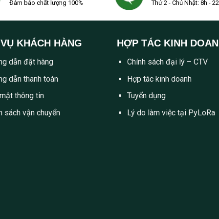
Đảm bảo chất lượng 100%
Thứ 2 - Chủ Nhật: 8h - 2
 VỤ KHÁCH HÀNG
HỢP TÁC KINH DOA
g dẫn đặt hàng
Chính sách đại lý – CTV
g dẫn thanh toán
Hợp tác kinh doanh
mật thông tin
Tuyển dụng
h sách vận chuyển
Lý do làm việc tại PyLoRa