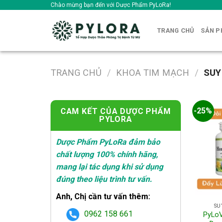
Skip
Chào mừng bạn đến với Dược Phẩm PyLoRa!
to
content
TRANG CHỦ
SẢN 
TRANG CHỦ
/
KHOA TIM MẠCH
/
SUY
-25%
CAM KẾT CỦA DƯỢC PHẨM
PYLORA
Dược Phẩm PyLoRa đảm bảo
chất lượng 100% chính hãng,
mang lại tác dụng khi sử dụng
đúng theo liệu trình tư vấn.
Anh, Chị cần tư vấn thêm:
SU
0962 158 661
PyLoV