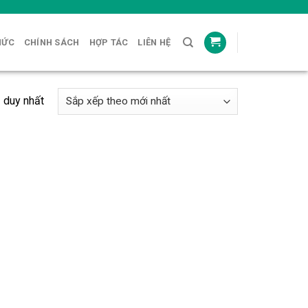
HỨC
CHÍNH SÁCH
HỢP TÁC
LIÊN HỆ
ả duy nhất