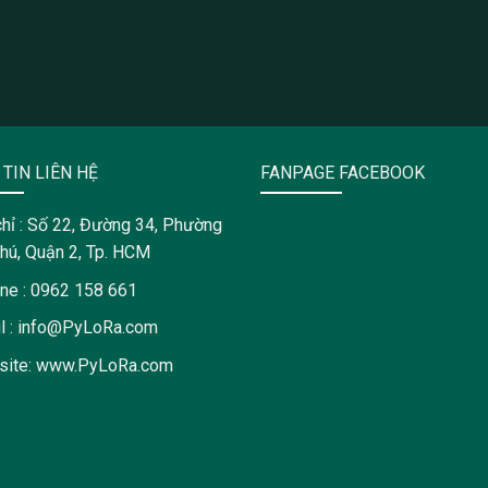
TIN LIÊN HỆ
FANPAGE FACEBOOK
chỉ : Số 22, Đường 34, Phường
hú, Quận 2, Tp. HCM
ine : 0962 158 661
l : info@PyLoRa.com
site: www.PyLoRa.com