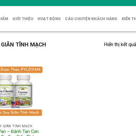
PHẨM
GIỚI THIỆU
HOẠT ĐỘNG
CÂU CHUYỆN KHÁCH HÀNG
KIẾN T
 GIÃN TĨNH MẠCH
Hiển thị kết qu
Y GIÃN TĨNH MẠCH
an – Đánh Tan Cơn