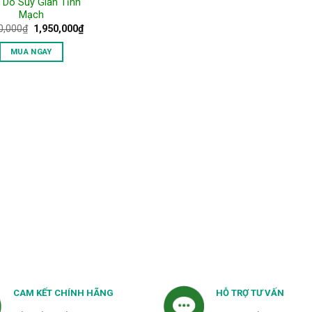
 Do Suy Giãn Tĩnh
Mạch
Giá
Giá
0,000
₫
1,950,000
₫
gốc
hiện
là:
tại
MUA NGAY
2,600,000₫.
là:
1,950,000₫.
CAM KẾT CHÍNH HÃNG
HỖ TRỢ TƯ VẤN