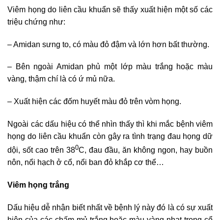
Viêm họng do liên cầu khuẩn sẽ thấy xuất hiện một số các
triệu chứng như:
– Amidan sưng to, có màu đỏ đậm và lớn hơn bất thường.
– Bên ngoài Amidan phủ một lớp màu trắng hoặc màu
vàng, thậm chí là có ứ mủ nữa.
– Xuất hiện các đốm huyết màu đỏ trên vòm họng.
Ngoài các dấu hiệu có thể nhìn thấy thì khi mắc bệnh viêm
họng do liên cầu khuẩn còn gây ra tình trạng đau họng dữ
0
dội, sốt cao trên 38
C, đau đầu, ăn không ngon, hay buồn
nôn, nổi hạch ở cổ, nổi ban đỏ khắp cơ thể…
Viêm họng trắng
Dấu hiệu dễ nhận biết nhất về bệnh lý này đó là có sự xuất
hiện của các chấm mủ trắng hoặc màu vàng nhạt trong cổ