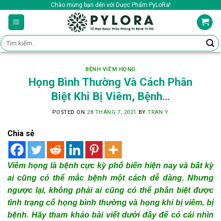
Skip
Chào mừng bạn đến với Dược Phẩm PyLoRa!
to
content
Tìm
kiếm:
BỆNH VIÊM HỌNG
Họng Bình Thường Và Cách Phân
Biệt Khi Bị Viêm, Bệnh…
POSTED ON
28 THÁNG 7, 2021
BY
TRAN Y
Chia sẻ
Viêm họng là bệnh cực kỳ phổ biến hiện nay và bất kỳ
ai cũng có thể mắc bệnh một cách dễ dàng. Nhưng
ngược lại, không phải ai cũng có thể phân biệt được
tình trạng cổ họng bình thường và họng khi bị viêm, bị
bệnh. Hãy tham khảo bài viết dưới đây để có cái nhìn