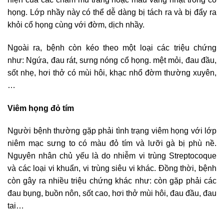
họng. Lớp nhầy này có thể dễ dàng bị tách ra và bị đẩy ra
khỏi cổ họng cùng với đờm, dịch nhầy.
Ngoài ra, bệnh còn kéo theo một loại các triệu chứng
như: Ngứa, đau rát, sưng nóng cổ họng. mệt mỏi, đau đầu,
sốt nhẹ, hơi thở có mùi hôi, khạc nhổ đờm thường xuyên,
…
Viêm họng đỏ tím
Người bệnh thường gặp phải tình trạng viêm họng với lớp
niêm mạc sưng to có màu đỏ tím và lưỡi gà bị phù nề.
Nguyên nhân chủ yếu là do nhiễm vi trùng Streptocoque
và các loại vi khuẩn, vi trùng siêu vi khác. Đồng thời, bệnh
còn gây ra nhiều triệu chứng khác như: còn gặp phải các
đau bụng, buồn nôn, sốt cao, hơi thở mùi hôi, đau đầu, đau
tai…