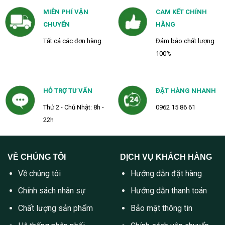
MIỄN PHÍ VẬN
CAM KẾT CHÍNH
CHUYỂN
HÃNG
Tất cả các đơn hàng
Đảm bảo chất lượng
100%
HỖ TRỢ TƯ VẤN
ĐẶT HÀNG NHANH
Thứ 2 - Chủ Nhật: 8h -
0962 15 86 61
22h
VỀ CHÚNG TÔI
DỊCH VỤ KHÁCH HÀNG
Về chúng tôi
Hướng dẫn đặt hàng
Chính sách nhân sự
Hướng dẫn thanh toán
Chất lượng sản phẩm
Bảo mật thông tin