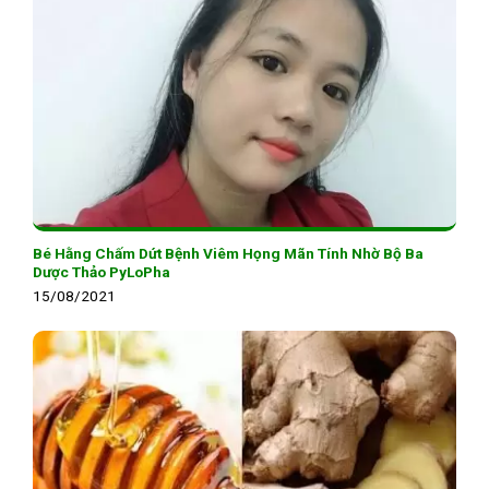
Bé Hằng Chấm Dứt Bệnh Viêm Họng Mãn Tính Nhờ Bộ Ba
Dược Thảo PyLoPha
15/08/2021