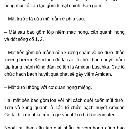
họng mũi có cấu tạo gồm 6 mặt chính. Bao gồm:
– Mặt trước là cửa mũi nằm ở phía sau.
– Mặt sau bao gồm lớp niêm mạc họng, cân quanh họng
và đốt sống cổ 1, 2.
– Mặt trên gồm bờ mảnh nền xương chẩm và bờ dưới thân
xương bướm. Kèm theo đó là các tổ chức bạch huyết nằm
tập trung thành từng đám có tên là Amidan Luschka. Các tổ
chức hạch bạch huyết quá phát sẽ gây viêm Amidan.
– Mặt dưới thông với cơ quan họng miệng.
Hai mặt bên bao gồm loa vòi nhĩ cách đuôi cuốn mũi dưới
1cm và xung quanh là các tổ chức bạch huyết Amidan
Gerlach, còn phía trên là gờ vòi nhĩ có hố Rosenmuler.
Ngoài ra, theo cấu tạo giải phẫu thì vòm họng cũng bao