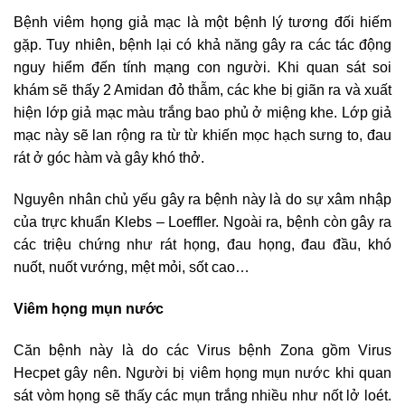
Bệnh viêm họng giả mạc là một bệnh lý tương đối hiếm
gặp. Tuy nhiên, bệnh lại có khả năng gây ra các tác động
nguy hiểm đến tính mạng con người. Khi quan sát soi
khám sẽ thấy 2 Amidan đỏ thẫm, các khe bị giãn ra và xuất
hiện lớp giả mạc màu trắng bao phủ ở miệng khe. Lớp giả
mạc này sẽ lan rộng ra từ từ khiến mọc hạch sưng to, đau
rát ở góc hàm và gây khó thở.
Nguyên nhân chủ yếu gây ra bệnh này là do sự xâm nhập
của trực khuẩn Klebs – Loeffler. Ngoài ra, bệnh còn gây ra
các triệu chứng như rát họng, đau họng, đau đầu, khó
nuốt, nuốt vướng, mệt mỏi, sốt cao…
Viêm họng mụn nước
Căn bệnh này là do các Virus bệnh Zona gồm Virus
Hecpet gây nên. Người bị viêm họng mụn nước khi quan
sát vòm họng sẽ thấy các mụn trắng nhiều như nốt lở loét.