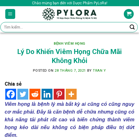
Skip
Chào mừng bạn đến với Dược Phẩm PyLoRa!
to
content
Tìm
kiếm:
BỆNH VIÊM HỌNG
Lý Do Khiến Viêm Họng Chữa Mãi
Không Khỏi
POSTED ON
28 THÁNG 7, 2021
BY
TRAN Y
Chia sẻ
Viêm họng là bệnh lý mà bất kỳ ai cũng có cũng nguy
cơ mắc phải. Đây là căn bệnh dễ chữa nhưng cũng có
khả năng tái phát rất cao và biến chứng thành viêm
họng kéo dài nếu không có biện pháp điều trị dứt
điểm.