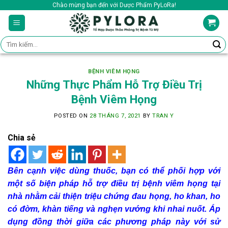
Skip
Chào mừng bạn đến với Dược Phẩm PyLoRa!
to
content
Tìm
kiếm:
BỆNH VIÊM HỌNG
Những Thực Phẩm Hỗ Trợ Điều Trị
Bệnh Viêm Họng
POSTED ON
28 THÁNG 7, 2021
BY
TRAN Y
Chia sẻ
Bên cạnh việc dùng thuốc, bạn có thể phối hợp với
một số biện pháp hỗ trợ điều trị bệnh viêm họng tại
nhà nhằm cải thiện triệu chứng đau họng, ho khan, ho
có đờm, khàn tiếng và nghẹn vướng khi nhai nuốt. Áp
dụng đồng thời giữa các phương pháp này với sử