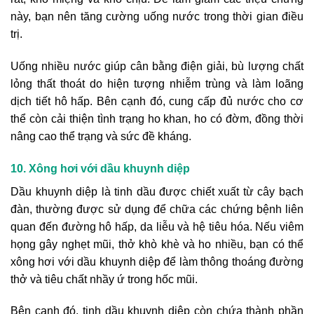
này, bạn nên tăng cường uống nước trong thời gian điều
trị.
Uống nhiều nước giúp cân bằng điện giải, bù lượng chất
lỏng thất thoát do hiện tượng nhiễm trùng và làm loãng
dịch tiết hô hấp. Bên cạnh đó, cung cấp đủ nước cho cơ
thể còn cải thiện tình trạng ho khan, ho có đờm, đồng thời
nâng cao thể trạng và sức đề kháng.
10. Xông hơi với dầu khuynh diệp
Dầu khuynh diệp là tinh dầu được chiết xuất từ cây bạch
đàn, thường được sử dụng để chữa các chứng bệnh liên
quan đến đường hô hấp, da liễu và hệ tiêu hóa. Nếu viêm
họng gây nghẹt mũi, thở khò khè và ho nhiều, bạn có thể
xông hơi với dầu khuynh diệp để làm thông thoáng đường
thở và tiêu chất nhầy ứ trong hốc mũi.
Bên cạnh đó, tinh dầu khuynh diệp còn chứa thành phần