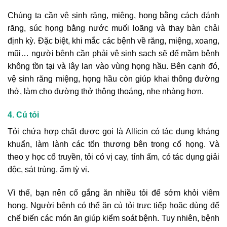
Chúng ta cần vệ sinh răng, miệng, họng bằng cách đánh
răng, súc họng bằng nước muối loãng và thay bàn chải
định kỳ. Đặc biệt, khi mắc các bệnh về răng, miệng, xoang,
mũi… người bệnh cần phải vệ sinh sạch sẽ để mầm bệnh
không tồn tại và lây lan vào vùng họng hầu. Bên cạnh đó,
vệ sinh răng miệng, họng hầu còn giúp khai thông đường
thở, làm cho đường thở thông thoáng, nhẹ nhàng hơn.
4. Củ tỏi
Tỏi chứa hợp chất được gọi là Allicin có tác dụng kháng
khuẩn, làm lành các tổn thương bên trong cổ họng. Và
theo y học cổ truyền, tỏi có vị cay, tính ấm, có tác dụng giải
độc, sát trùng, ấm tỳ vị.
Vì thế, bạn nên cố gắng ăn nhiều tỏi để sớm khỏi viêm
họng. Người bệnh có thể ăn củ tỏi trực tiếp hoặc dùng để
chế biến các món ăn giúp kiểm soát bệnh. Tuy nhiên, bệnh