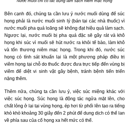
Nước muối chỉ có tác dụng làm sạch niêm mạc họng
Bên cạnh đó, chúng ta cần lưu ý nước muối dùng để súc
họng phải là nước muối sinh lý (bán tại các nhà thuốc) vì
nước muối pha quá loãng sẽ không đạt hiệu quả làm sạch.
Ngược lại, nước muối bị pha quá đặc sẽ gây rát và khô
họng khi súc vì muối sẽ hút nước ra khỏi tế bào, làm khô
và tổn thương niêm mạc họng. Trong khi đó, nước súc
họng có tính sát khuẩn lại là một phương pháp điều trị
viêm họng tại chỗ do thuốc được đưa trực tiếp đến vùng bị
viêm để diệt vi sinh vật gây bệnh, tránh bệnh tiến triển
nặng thêm.
Thêm nữa, chúng ta cần lưu ý, việc súc miệng khác với
việc súc họng. Súc họng là động tác ngửa mặt lên, cho
chất lỏng ở lại tại vùng họng, ép hơi từ phổi lên tạo ra tiếng
khò khò khoảng 30 giây đến 2 phút để dung dịch có thể lan
về phía sau của cổ họng xa hết mức có thể.