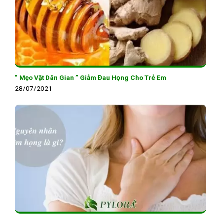
” Mẹo Vặt Dân Gian ” Giảm Đau Họng Cho Trẻ Em
28/07/2021