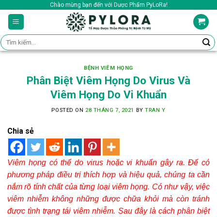
Skip
Chào mừng bạn đến với Dược Phẩm PyLoRa!
to
content
Tìm
kiếm:
BỆNH VIÊM HỌNG
Phân Biệt Viêm Họng Do Virus Và
Viêm Họng Do Vi Khuẩn
POSTED ON
28 THÁNG 7, 2021
BY
TRAN Y
Chia sẻ
Viêm họng có thể do virus hoặc vi khuẩn gây ra. Để có
phương pháp điều trị thích hợp và hiệu quả, chúng ta cần
nắm rõ tính chất của từng loại viêm họng. Có như vậy, việc
viêm nhiễm không những được chữa khỏi mà còn tránh
được tình trạng tái viêm nhiễm. Sau đây là cách phân biệt