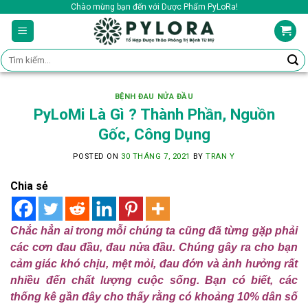
Skip
Chào mừng bạn đến với Dược Phẩm PyLoRa!
to
content
Tìm
kiếm:
BỆNH ĐAU NỬA ĐẦU
PyLoMi Là Gì ? Thành Phần, Nguồn
Gốc, Công Dụng
POSTED ON
30 THÁNG 7, 2021
BY
TRAN Y
Chia sẻ
Chắc hẳn ai trong mỗi chúng ta cũng đã từng gặp phải
các cơn đau đầu, đau nửa đầu. Chúng gây ra cho bạn
cảm giác khó chịu, mệt mỏi, đau đớn và ảnh hưởng rất
nhiều đến chất lượng cuộc sống. Bạn có biết, các
thống kê gần đây cho thấy rằng có khoảng 10% dân số