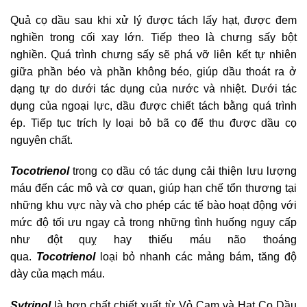
Quả cọ dầu sau khi xử lý được tách lấy hạt, được đem
nghiền trong cối xay lớn. Tiếp theo là chưng sấy bột
nghiền. Quá trình chưng sấy sẽ phá vỡ liên kết tự nhiên
giữa phần béo và phần không béo, giúp dầu thoát ra ở
dạng tự do dưới tác dụng của nước và nhiệt. Dưới tác
dụng của ngoại lực, dầu được chiết tách bằng quá trình
ép. Tiếp tục trích ly loại bỏ bã cọ để thu được dầu cọ
nguyên chất.
Tocotrienol
trong cọ dầu có tác dụng cải thiện lưu lượng
máu đến các mô và cơ quan, giúp hạn chế tổn thương tại
những khu vực này và cho phép các tế bào hoạt động với
mức độ tối ưu ngay cả trong những tình huống nguy cấp
như đột quỵ hay thiếu máu não thoáng
qua.
Tocotrienol
loại bỏ nhanh các mảng bám, tăng độ
dày của mạch máu.
Sytrinol
là hợp chất chiết xuất từ Vỏ Cam và Hạt Cọ Dầu