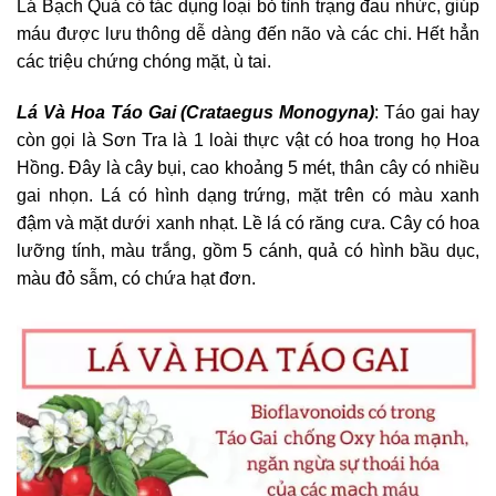
Lá Bạch Quả có tác dụng loại bỏ tình trạng đau nhức, giúp
máu được lưu thông dễ dàng đến não và các chi. Hết hẳn
các triệu chứng chóng mặt, ù tai.
Lá Và Hoa Táo Gai (Crataegus Monogyna)
: Táo gai hay
còn gọi là Sơn Tra là 1 loài thực vật có hoa trong họ Hoa
Hồng. Đây là cây bụi, cao khoảng 5 mét, thân cây có nhiều
gai nhọn. Lá có hình dạng trứng, mặt trên có màu xanh
đậm và mặt dưới xanh nhạt. Lề lá có răng cưa. Cây có hoa
lưỡng tính, màu trắng, gồm 5 cánh, quả có hình bầu dục,
màu đỏ sẫm, có chứa hạt đơn.