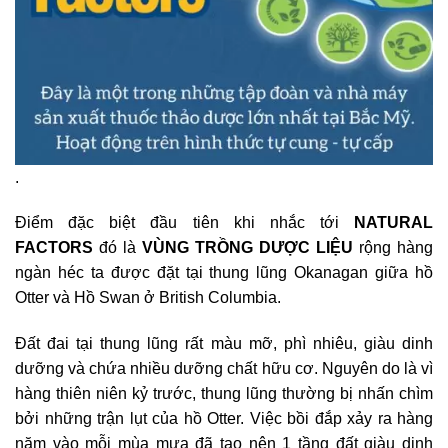
.
Điểm đặc biệt đầu tiên khi nhắc tới
NATURAL
FACTORS
đó là
VÙNG TRỒNG DƯỢC LIỆU
rộng hàng
ngàn héc ta được đặt tại thung lũng Okanagan giữa hồ
Otter và Hồ Swan ở British Columbia.
Đất đai tại thung lũng rất màu mỡ, phì nhiêu, giàu dinh
dưỡng và chứa nhiều dưỡng chất hữu cơ. Nguyên do là vì
hàng thiên niên kỷ trước, thung lũng thường bị nhấn chìm
bởi những trận lụt của hồ Otter. Việc bồi đắp xảy ra hàng
năm vào mỗi mùa mưa đã tạo nên 1 tầng đất giàu dinh