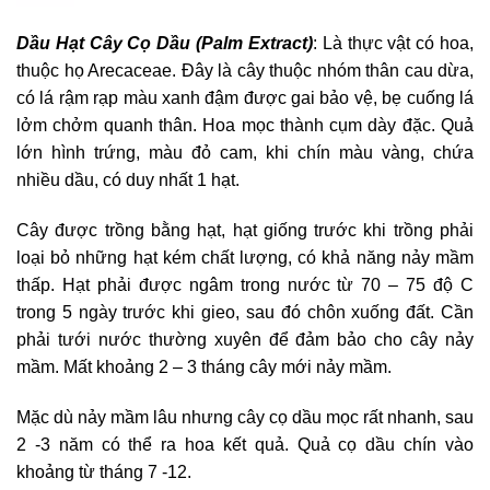
Dầu Hạt Cây Cọ Dầu (Palm Extract)
: Là thực vật có hoa,
thuộc họ Arecaceae. Đây là cây thuộc nhóm thân cau dừa,
có lá rậm rạp màu xanh đậm được gai bảo vệ, bẹ cuống lá
lởm chởm quanh thân. Hoa mọc thành cụm dày đặc. Quả
lớn hình trứng, màu đỏ cam, khi chín màu vàng, chứa
nhiều dầu, có duy nhất 1 hạt.
Cây được trồng bằng hạt, hạt giống trước khi trồng phải
loại bỏ những hạt kém chất lượng, có khả năng nảy mầm
thấp. Hạt phải được ngâm trong nước từ 70 – 75 độ C
trong 5 ngày trước khi gieo, sau đó chôn xuống đất. Cần
phải tưới nước thường xuyên để đảm bảo cho cây nảy
mầm. Mất khoảng 2 – 3 tháng cây mới nảy mầm.
Mặc dù nảy mầm lâu nhưng cây cọ dầu mọc rất nhanh, sau
2 -3 năm có thể ra hoa kết quả. Quả cọ dầu chín vào
khoảng từ tháng 7 -12.