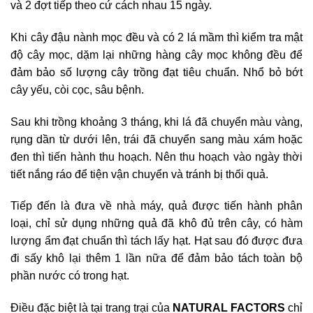
và 2 đợt tiếp theo cứ cách nhau 15 ngày.
Khi cây đậu nành mọc đều và có 2 lá mầm thì kiểm tra mật
độ cây mọc, dặm lại những hàng cây mọc không đều để
đảm bảo số lượng cây trồng đạt tiêu chuẩn. Nhổ bỏ bớt
cây yếu, còi cọc, sâu bệnh.
Sau khi trồng khoảng 3 tháng, khi lá đã chuyển màu vàng,
rụng dần từ dưới lên, trái đã chuyển sang màu xám hoặc
đen thì tiến hành thu hoạch. Nên thu hoạch vào ngày thời
tiết nắng ráo để tiện vận chuyển và tránh bị thối quả.
Tiếp đến là đưa về nhà máy, quả được tiến hành phân
loại, chỉ sử dụng những quả đã khô đủ trên cây, có hàm
lượng ẩm đạt chuẩn thì tách lấy hạt. Hạt sau đó được đưa
đi sấy khô lại thêm 1 lần nữa để đảm bảo tách toàn bộ
phần nước có trong hạt.
Điều đặc biệt là tại trang trại của
NATURAL FACTORS
chỉ