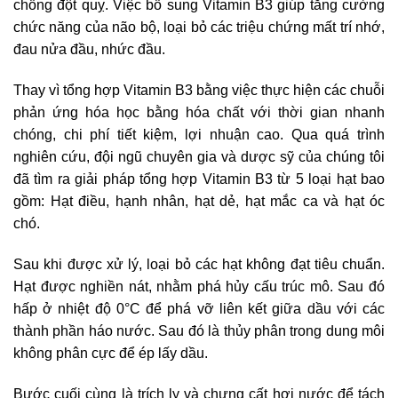
chống đột quỵ. Việc bổ sung Vitamin B3 giúp tăng cường
chức năng của não bộ, loại bỏ các triệu chứng mất trí nhớ,
đau nửa đầu, nhức đầu.
Thay vì tổng hợp Vitamin B3 bằng việc thực hiện các chuỗi
phản ứng hóa học bằng hóa chất với thời gian nhanh
chóng, chi phí tiết kiệm, lợi nhuận cao. Qua quá trình
nghiên cứu, đội ngũ chuyên gia và dược sỹ của chúng tôi
đã tìm ra giải pháp tổng hợp Vitamin B3 từ 5 loại hạt bao
gồm: Hạt điều, hạnh nhân, hạt dẻ, hạt mắc ca và hạt óc
chó.
Sau khi được xử lý, loại bỏ các hạt không đạt tiêu chuẩn.
Hạt được nghiền nát, nhằm phá hủy cấu trúc mô. Sau đó
hấp ở nhiệt độ 0°C để phá vỡ liên kết giữa dầu với các
thành phần háo nước. Sau đó là thủy phân trong dung môi
không phân cực để ép lấy dầu.
Bước cuối cùng là trích ly và chưng cất hơi nước để tách