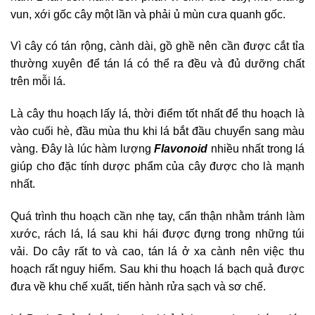
vun, xới gốc cây một lần và phải ủ mùn cưa quanh gốc.
Vì cây có tán rộng, cành dài, gồ ghề nên cần được cắt tỉa
thường xuyên để tán lá có thể ra đều và đủ dưỡng chất
trên mỗi lá.
Là cây thu hoạch lấy lá, thời điểm tốt nhất để thu hoạch là
vào cuối hè, đầu mùa thu khi lá bắt đầu chuyển sang màu
vàng. Đây là lúc hàm lượng
Flavonoid
nhiều nhất trong lá
giúp cho đặc tính dược phẩm của cây được cho là mạnh
nhất.
Quá trình thu hoạch cần nhẹ tay, cẩn thận nhằm tránh làm
xước, rách lá, lá sau khi hái được đựng trong những túi
vải. Do cây rất to và cao, tán lá ở xa cành nên việc thu
hoạch rất nguy hiểm. Sau khi thu hoạch lá bạch quả được
đưa về khu chế xuất, tiến hành rửa sạch và sơ chế.