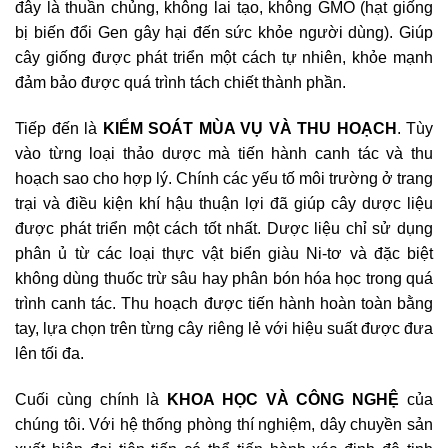
đây là thuần chủng, không lai tạo, không GMO (hạt giống
bị biến đổi Gen gây hại đến sức khỏe người dùng). Giúp
cây giống được phát triển một cách tự nhiên, khỏe mạnh
đảm bảo được quá trình tách chiết thành phần.
Tiếp đến là
KIỂM SOÁT MÙA VỤ VÀ THU HOẠCH
. Tùy
vào từng loại thảo dược mà tiến hành canh tác và thu
hoạch sao cho hợp lý. Chính các yếu tố môi trường ở trang
trại và điều kiện khí hậu thuận lợi đã giúp cây dược liệu
được phát triển một cách tốt nhất. Dược liệu chỉ sử dụng
phân ủ từ các loại thực vật biển giàu Ni-tơ và đặc biệt
không dùng thuốc trừ sâu hay phân bón hóa học trong quá
trình canh tác. Thu hoạch được tiến hành hoàn toàn bằng
tay, lựa chọn trên từng cây riêng lẻ với hiệu suất được đưa
lên tối đa.
Cuối cùng chính là
KHOA HỌC VÀ CÔNG NGHỆ
của
chúng tôi. Với hệ thống phòng thí nghiệm, dây chuyền sản