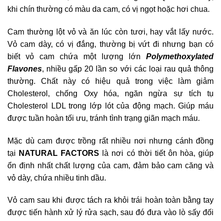
khi chín thường có màu da cam, có vị ngọt hoặc hơi chua.
Cam thường lột vỏ và ăn lúc còn tươi, hay vắt lấy nước.
Vỏ cam dày, có vị đắng, thường bị vứt đi nhưng bạn có
biết vỏ cam chứa một lượng lớn
Polymethoxylated
Flavones
, nhiều gấp 20 lần so với các loại rau quả thông
thường. Chất này có hiệu quả trong việc làm giảm
Cholesterol, chống Oxy hóa, ngăn ngừa sự tích tụ
Cholesterol LDL trong lớp lót của động mạch. Giúp máu
được tuần hoàn tối ưu, tránh tình trạng giãn mạch máu.
Mặc dù cam được trồng rất nhiều nơi nhưng cánh đồng
tại
NATURAL FACTORS
là nơi có thời tiết ôn hòa, giúp
ổn định nhất chất lượng của cam, đảm bảo cam căng và
vỏ dày, chứa nhiều tinh dầu.
Vỏ cam sau khi được tách ra khỏi trái hoàn toàn bằng tay
được tiến hành xử lý rửa sạch, sau đó đưa vào lò sấy đối