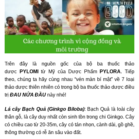
Trên đây là nguồn gốc của bộ ba thuốc thảo
dược
PYLOMI
từ Mỹ của Dược Phẩm
PYLORA
. Tiếp
theo, chúng ta hãy cùng nhau “vén màn bí mật” về 7 loại
thảo dược thiên nhiên có trong bộ ba thuốc thảo dược điều
trị
ĐAU NỬA ĐẦU
này nhé!
Lá cây Bạch Quả (Ginkgo Biloba)
: Bạch Quả là loài cây
thân gỗ, là cây duy nhất còn sinh tồn trong chi Ginkgo. Cây
có chiều cao từ 20-35m, cây có tán nhọn, cành dài, gồ ghề,
thông thường có rễ ăn sâu vào đất.