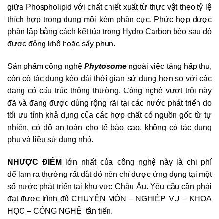
giữa Phospholipid với chất chiết xuất từ thực vật theo tỷ lệ
thích hợp trong dung môi kém phân cực. Phức hợp được
phân lập bằng cách kết tủa trong Hydro Carbon béo sau đó
được đông khô hoặc sấy phun.
Sản phẩm công nghệ
Phytosome
ngoài việc tăng hấp thu,
còn có tác dụng kéo dài thời gian sử dụng hơn so với các
dạng có cấu trúc thông thường. Công nghệ vượt trội này
đã và đang được dùng rộng rãi tại các nước phát triển do
tối ưu tính khả dụng của các hợp chất có nguồn gốc từ tự
nhiên, có độ an toàn cho tế bào cao, không có tác dụng
phụ và liều sử dụng nhỏ.
NHƯỢC ĐIỂM
lớn nhất của công nghệ này là chi phí
để làm ra thường rất đắt đỏ nên chỉ được ứng dụng tại một
số nước phát triển tại khu vực Châu Âu. Yêu cầu cần phải
đạt được trình độ CHUYÊN MÔN – NGHIỆP VỤ – KHOA
HỌC – CÔNG NGHỆ tân tiến.