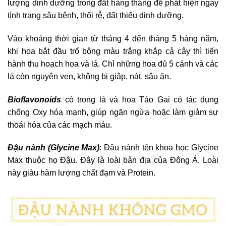
lượng dinh dưỡng trong đất hàng tháng để phát hiện ngay
tình trạng sâu bệnh, thối rễ, đất thiếu dinh dưỡng.
Vào khoảng thời gian từ tháng 4 đến tháng 5 hàng năm,
khi hoa bắt đầu trổ bông màu trắng khắp cả cây thì tiến
hành thu hoạch hoa và lá. Chỉ những hoa đủ 5 cánh và các
lá còn nguyên vẹn, không bị giập, nát, sâu ăn.
Bioflavonoids
có trong lá và hoa Táo Gai có tác dụng
chống Oxy hóa mạnh, giúp ngăn ngừa hoặc làm giảm sự
thoái hóa của các mạch máu.
Đậu nành (Glycine Max)
: Đậu nành tên khoa học Glycine
Max thuộc họ Đậu. Đây là loài bản địa của Đông Á. Loài
này giàu hàm lượng chất đạm và Protein.