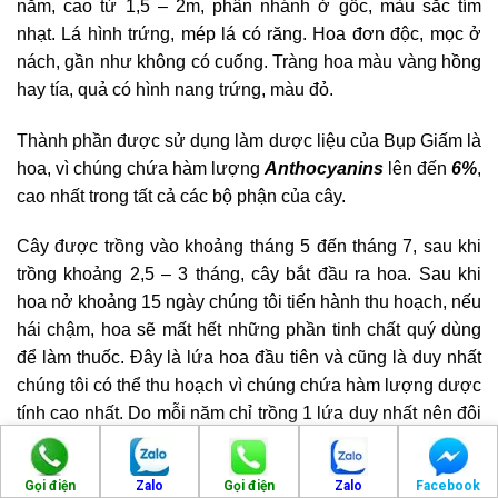
năm, cao từ 1,5 – 2m, phân nhánh ở gốc, màu sắc tím
nhạt. Lá hình trứng, mép lá có răng. Hoa đơn độc, mọc ở
nách, gần như không có cuống. Tràng hoa màu vàng hồng
hay tía, quả có hình nang trứng, màu đỏ.
Thành phần được sử dụng làm dược liệu của Bụp Giấm là
hoa, vì chúng chứa hàm lượng
Anthocyanins
lên đến
6%
,
cao nhất trong tất cả các bộ phận của cây.
Cây được trồng vào khoảng tháng 5 đến tháng 7, sau khi
trồng khoảng 2,5 – 3 tháng, cây bắt đầu ra hoa. Sau khi
hoa nở khoảng 15 ngày chúng tôi tiến hành thu hoạch, nếu
hái chậm, hoa sẽ mất hết những phần tinh chất quý dùng
để làm thuốc. Đây là lứa hoa đầu tiên và cũng là duy nhất
chúng tôi có thể thu hoạch vì chúng chứa hàm lượng dược
tính cao nhất. Do mỗi năm chỉ trồng 1 lứa duy nhất nên đôi
khi không đủ dược liệu để sản xuất thuốc, phải chờ đến
mùa vụ năm sau.
Gọi điện
Zalo
Gọi điện
Zalo
Facebook