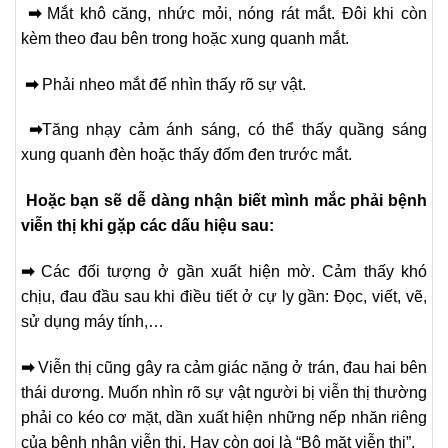
➡
Mắt khô căng, nhức mỏi, nóng rát mắt. Đôi khi còn
kèm theo đau bên trong hoặc xung quanh mắt.
➡
Phải nheo mắt để nhìn thấy rõ sự vật.
➡
Tăng nhạy cảm ánh sáng, có thể thấy quầng sáng
xung quanh đèn hoặc thấy đốm đen trước mắt.
Hoặc bạn sẽ dễ dàng nhận biết mình mắc phải bệnh
viễn thị khi gặp các dấu hiệu sau:
➡
Các đối tượng ở gần xuất hiện mờ. Cảm thấy khó
chịu, đau đầu sau khi điều tiết ở cự ly gần: Đọc, viết, vẽ,
sử dụng máy tính,…
➡
Viễn thị cũng gây ra cảm giác nặng ở trán, đau hai bên
thái dương. Muốn nhìn rõ sự vật người bị viễn thị thường
phải co kéo cơ mặt, dần xuất hiện những nếp nhăn riêng
của bệnh nhân viễn thị. Hay còn gọi là “Bộ mặt viễn thị”.