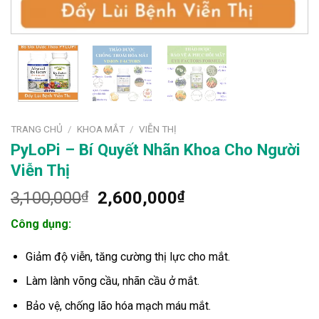
TRANG CHỦ
/
KHOA MẮT
/
VIỄN THỊ
PyLoPi – Bí Quyết Nhãn Khoa Cho Người
Viễn Thị
Giá
Giá
3,100,000
₫
2,600,000
₫
gốc
hiện
Công dụng:
là:
tại
3,100,000₫.
là:
Giảm độ viễn, tăng cường thị lực cho mắt.
2,600,000₫.
Làm lành võng cầu, nhãn cầu ở mắt.
Bảo vệ, chống lão hóa mạch máu mắt.