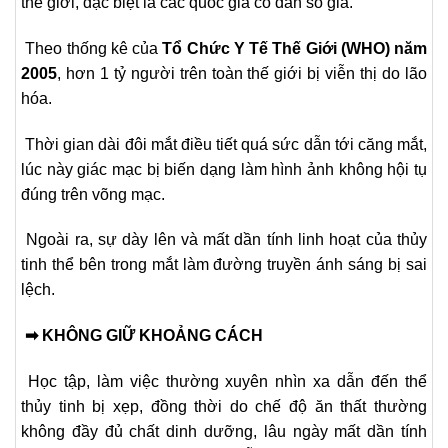
thế giới, đặc biệt là các quốc gia có dân số già.
Theo thống kê của
Tổ Chức Y Tế Thế Giới (WHO) năm
2005
, hơn 1 tỷ người trên toàn thế giới bị viễn thị do lão
hóa.
Thời gian dài đôi mắt điều tiết quá sức dẫn tới căng mắt,
lúc này giác mạc bị biến dạng làm hình ảnh không hội tụ
đúng trên võng mạc.
Ngoài ra, sự dày lên và mất dần tính linh hoạt của thủy
tinh thể bên trong mắt làm đường truyền ánh sáng bị sai
lệch.
➡
KHÔNG GIỮ KHOẢNG CÁCH
Học tập, làm việc thường xuyên nhìn xa dẫn đến thể
thủy tinh bị xẹp, đồng thời do chế độ ăn thất thường
không đầy đủ chất dinh dưỡng, lâu ngày mất dần tính