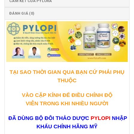
CAM KẾT CỦA PYLORA
ĐÁNH GIÁ (0)
TẠI SAO THỜI GIAN QUA BẠN CỨ PHẢI PHỤ
THUỘC
VÀO CẶP KÍNH ĐỂ ĐIỀU CHỈNH ĐỘ
VIỄN TRONG KHI NHIỀU NGƯỜI
ĐÃ DÙNG BỘ ĐÔI THẢO DƯỢC
PYLOPI
NHẬP
KHẨU CHÍNH HÃNG MỸ