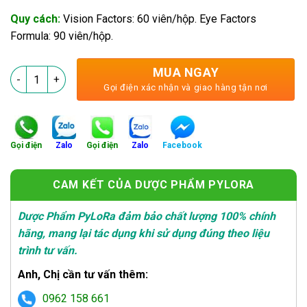
Quy cách:
Vision Factors: 60 viên/hộp. Eye Factors
Formula: 90 viên/hộp.
MUA NGAY
PyLoPi – Bí Quyết Nhãn Khoa Cho Người Viễn Thị số lượng
Gọi điện xác nhận và giao hàng tận nơi
Gọi điện
Zalo
Gọi điện
Zalo
Facebook
CAM KẾT CỦA DƯỢC PHẨM PYLORA
Dược Phẩm PyLoRa đảm bảo chất lượng 100% chính
hãng, mang lại tác dụng khi sử dụng đúng theo liệu
trình tư vấn.
Anh, Chị cần tư vấn thêm:
0962 158 661