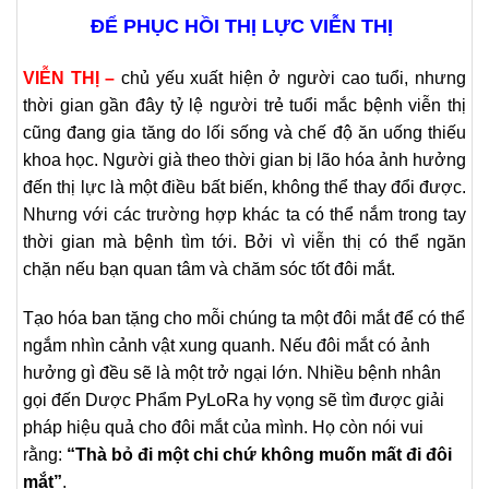
ĐỂ PHỤC HỒI THỊ LỰC VIỄN THỊ
V
IỄN THỊ –
chủ yếu xuất hiện ở người cao tuổi, nhưng
thời gian gần đây tỷ lệ người trẻ tuổi mắc bệnh viễn thị
cũng đang gia tăng do lối sống và chế độ ăn uống thiếu
khoa học. Người già theo thời gian bị lão hóa ảnh hưởng
đến thị lực là một điều bất biến, không thể thay đổi được.
Nhưng với các trường hợp khác ta có thể nắm trong tay
thời gian mà bệnh tìm tới. Bởi vì viễn thị có thể ngăn
chặn nếu bạn quan tâm và chăm sóc tốt đôi mắt.
Tạo hóa ban tặng cho mỗi chúng ta một đôi mắt để có thể
ngắm nhìn cảnh vật xung quanh. Nếu đôi mắt có ảnh
hưởng gì đều sẽ là một trở ngại lớn. Nhiều bệnh nhân
gọi đến Dược Phẩm PyLoRa hy vọng sẽ tìm được giải
pháp hiệu quả cho đôi mắt của mình. Họ còn nói vui
rằng:
“Thà bỏ đi một chi chứ không muốn mất đi đôi
mắt”
.