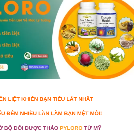
IỀN LIỆT KHIẾN BẠN TIỂU LẮT NHẮT
ỂU ĐÊM NHIỀU LẦN LÀM BẠN MỆT MỎI!
Ờ
BỘ ĐÔI DƯỢC THẢO
PYLORO
TỪ MỸ