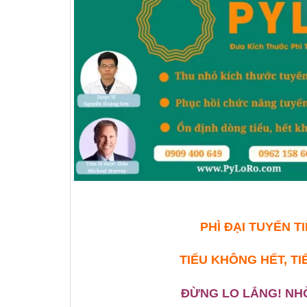
PHÌ ĐẠI TUYẾN T
TIỂU KHÔNG HẾT,
TI
ĐỪNG LO LẮNG! NH