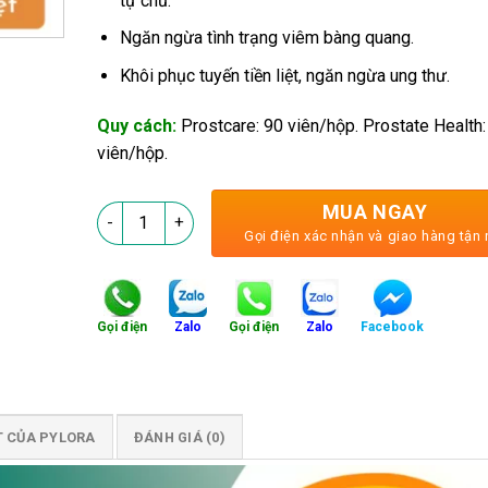
tự chủ.
Ngăn ngừa tình trạng viêm bàng quang.
Khôi phục tuyến tiền liệt, ngăn ngừa ung thư.
Quy cách:
Prostcare: 90 viên/hộp. Prostate Health:
viên/hộp.
MUA NGAY
PyLoRo - Đưa Kích Thước Phì Tuyến Tiền Liệt Về Mứ
Gọi điện xác nhận và giao hàng tận 
Gọi điện
Zalo
Gọi điện
Zalo
Facebook
T CỦA PYLORA
ĐÁNH GIÁ (0)