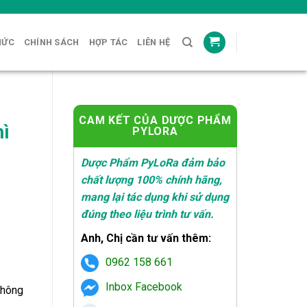
HỨC
CHÍNH SÁCH
HỢP TÁC
LIÊN HỆ
CAM KẾT CỦA DƯỢC PHẨM
hì
PYLORA
Dược Phẩm PyLoRa đảm bảo
chất lượng 100% chính hãng,
mang lại tác dụng khi sử dụng
đúng theo liệu trình tư vấn.
Anh, Chị cần tư vấn thêm:
0962 158 661
₫.
Inbox Facebook
 không