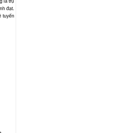
 là trụ
nh đạt.
ề tuyến