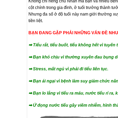
Không chỉ riêng chú Nhàn mà bạn và nhiều bện
cột chính trong gia đình, ở tuổi trưởng thành t
Nhưng đa số ở độ tuổi này nam giới thường xuyê
tiền liệt.
BẠN ĐANG GẶP PHẢI NHỮNG VẤN ĐỀ NHƯ
➡ Tiểu rắt, tiểu buốt, tiểu không hết vì tuyến 
➡ Bạn khó chịu vì thường xuyên đau bụng d
➡ Stress, mất ngủ vì phải đi tiểu liên tục.
➡ Bạn ái ngại vì bệnh làm suy giảm chức năn
➡ Bạn lo lắng vì tiểu ra máu, nước tiểu rỉ ra
➡ Ứ đọng nước tiểu gây viêm nhiễm, hình t