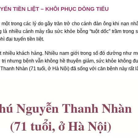
ẾN TIỀN LIỆT – KHÔI PHỤC DÒNG TIỂU
à một trong các lý do gây trăn trở cho cánh đàn ông khi nạn nh
 là nhiều cánh mày râu sức khỏe bỗng “tuột dốc” trầm trọng 
 đại tuyến tiền liệt.
rất nhiều khách hàng. Nhiều nam giới trong số đó dường như 
u trị nhưng bệnh vẫn không hề thuyên giảm, sức khỏe không đ
hanh Nhàn (71 tuổi, ở Hà Nội) đã sống với căn bệnh này rất l