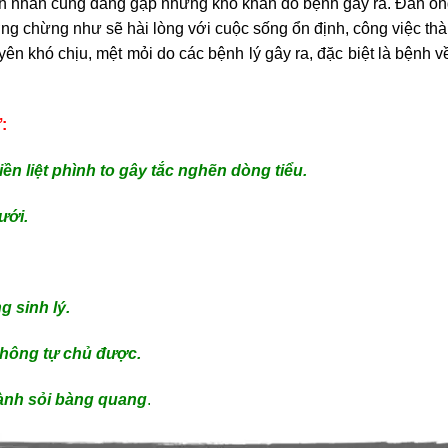
h nhân cũng đang gặp những khó khăn do bệnh gây ra. Đàn ông
ưởng chừng như sẽ hài lòng với cuộc sống ổn định, công việc thà
n khó chịu, mệt mỏi do các bệnh lý gây ra, đặc biệt là bệnh v
:
tiền liệt phình to gây tắc nghẽn dòng tiểu.
ưới.
g sinh lý.
, không tự chủ được.
hành sỏi bàng quang
.