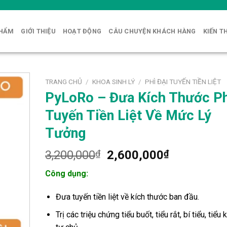
PHẨM
GIỚI THIỆU
HOẠT ĐỘNG
CÂU CHUYỆN KHÁCH HÀNG
KIẾN T
TRANG CHỦ
/
KHOA SINH LÝ
/
PHÌ ĐẠI TUYẾN TIỀN LIỆT
PyLoRo – Đưa Kích Thước P
Tuyến Tiền Liệt Về Mức Lý
Tưởng
Giá
Giá
3,200,000
₫
2,600,000
₫
gốc
hiện
Công dụng:
là:
tại
3,200,000₫.
là:
Đưa tuyến tiền liệt về kích thước ban đầu.
2,600,000
Trị các triệu chứng tiểu buốt, tiểu rắt, bí tiểu, tiểu