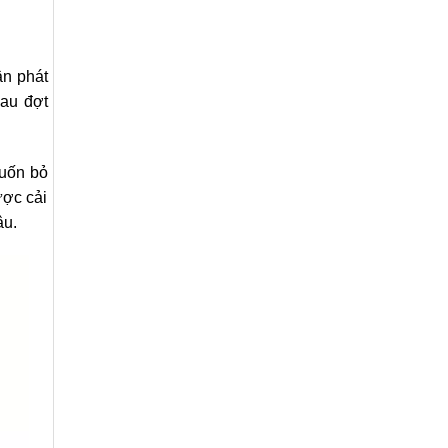
ân phát
sau đợt
muốn bỏ
ược cải
âu.