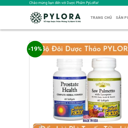
Skip
Chào mừng bạn đến với Dược Phẩm PyLoRa!
to
content
TRANG CHỦ
SẢN 
-19%