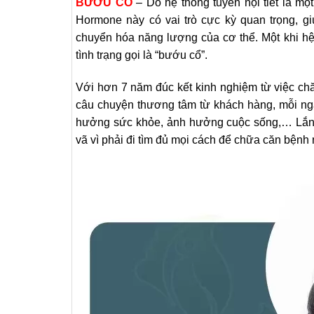
BƯỚU CỔ
– Do hệ thống tuyến nội tiết là mộ
Hormone này có vai trò cực kỳ quan trọng, g
chuyển hóa năng lượng của cơ thể. Một khi hệ
tình trạng gọi là “bướu cổ”.
Với hơn 7 năm đúc kết kinh nghiệm từ việc ch
câu chuyện thương tâm từ khách hàng, mỗi ngà
hưởng sức khỏe, ảnh hưởng cuộc sống,… Lắng 
vã vì phải đi tìm đủ mọi cách để chữa căn bệnh 