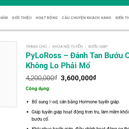
PHẨM
GIỚI THIỆU
HOẠT ĐỘNG
CÂU CHUYỆN KHÁCH HÀNG
KIẾN T
TRANG CHỦ
/
KHOA NỘI TUYẾN
/
BƯỚU GIÁP
PyLoRoss – Đánh Tan Bướu C
Không Lo Phải Mổ
Giá
Giá
4,200,000
₫
3,600,000
₫
gốc
hiện
Công dụng:
là:
tại
4,200,000₫.
là:
Bổ sung I-od, cân bằng Hormone tuyến giáp.
3,600,000
Giúp tuyến giáp hoạt động trơn tru, làm mềm khối
bướu cổ.
Khôi phục tuyến giáp, điều chỉnh hoạt động cơ thể