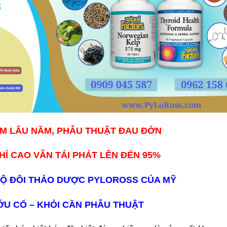
M LÂU NĂM, PHẪU THUẬT ĐAU ĐỚN
PHÍ CAO VẪN TÁI PHÁT LÊN ĐẾN 95%
Ộ ĐÔI THẢO DƯỢC PYLOROSS CỦA MỸ
U CỔ – KHỎI CẦN PHẪU THUẬT