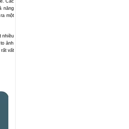
ne. Các
hả năng
 ra một
t nhiều
 to ảnh
rất vất