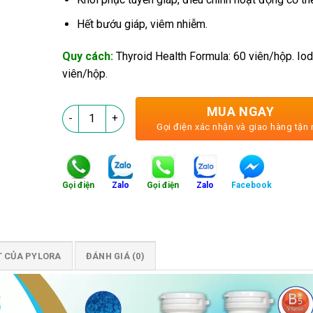
Hết bướu giáp, viêm nhiễm.
Quy cách:
Thyroid Health Formula: 60 viên/hộp. Iod
viên/hộp.
MUA NGAY
PyLoRoss - Đánh Tan Bướu Cổ, Không Lo Phải Mổ s
Gọi điện xác nhận và giao hàng tận 
Gọi điện
Zalo
Gọi điện
Zalo
Facebook
T CỦA PYLORA
ĐÁNH GIÁ (0)