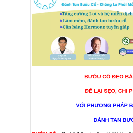
BƯỚU CỔ ĐEO BÁ
ĐỂ LẠI SẸO, CHI 
VỚI PHƯƠNG PHÁP B
ĐÁNH TAN BƯỚ