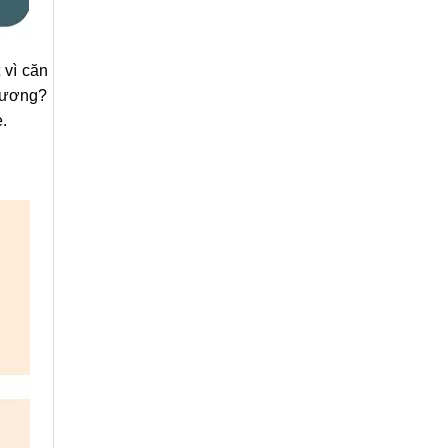
 vì căn
Phương?
.