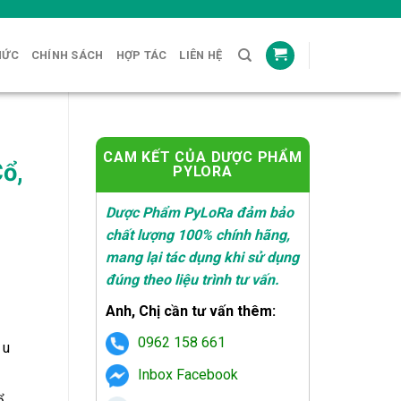
HỨC
CHÍNH SÁCH
HỢP TÁC
LIÊN HỆ
CAM KẾT CỦA DƯỢC PHẨM
ổ,
PYLORA
Dược Phẩm PyLoRa đảm bảo
chất lượng 100% chính hãng,
mang lại tác dụng khi sử dụng
đúng theo liệu trình tư vấn.
Anh, Chị cần tư vấn thêm:
₫.
0962 158 661
 u
Inbox Facebook
.