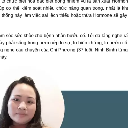
t tổ chức biệt hóa đặc biệt đóng nhiệm vụ là sản xuất Hormo
iúp cơ thể kiểm soát nhiều chức năng quan trọng, nhất là k
 thống này làm việc sai lệch thiếu hoặc thừa Hormone sẽ gây
ăm sóc sức khỏe cho bệnh nhân bướu cổ. Tôi đã lắng nghe rấ
y phải sống trong nơm nớp lo sợ, lo biến chứng, lo bướu cổ
nghe câu chuyện của Chị Phương (37 tuổi, Ninh Bình) từng 
này.