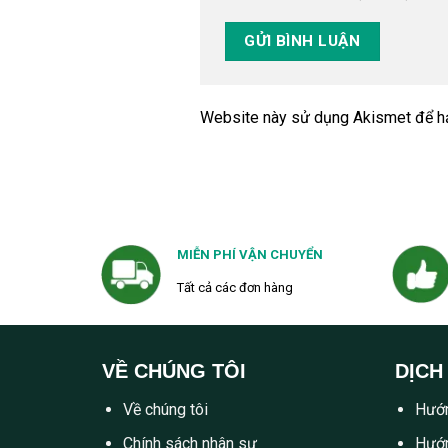
Website này sử dụng Akismet để h
MIỄN PHÍ VẬN CHUYỂN
Tất cả các đơn hàng
VỀ CHÚNG TÔI
DỊCH
Về chúng tôi
Hướn
Chính sách nhân sự
Hướn