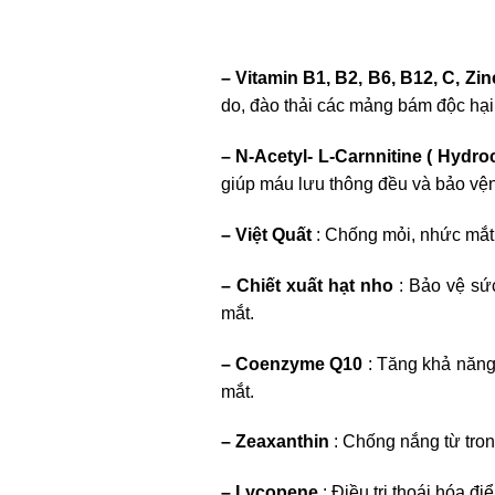
–
Vitamin B1, B2, B6, B12, C, Zi
do, đào thải các mảng bám độc hại
– N-Acetyl- L-Carnnitine ( Hydroc
giúp máu lưu thông đều và bảo v
– Việt Quất
: Chống mỏi, nhức mắt, 
– Chiết xuất hạt nho
: Bảo vệ sứ
mắt.
– Coenzyme Q10
: Tăng khả năng
mắt.
– Zeaxanthin
: Chống nắng từ tron
– Lycopene
: Điều trị thoái hóa đ