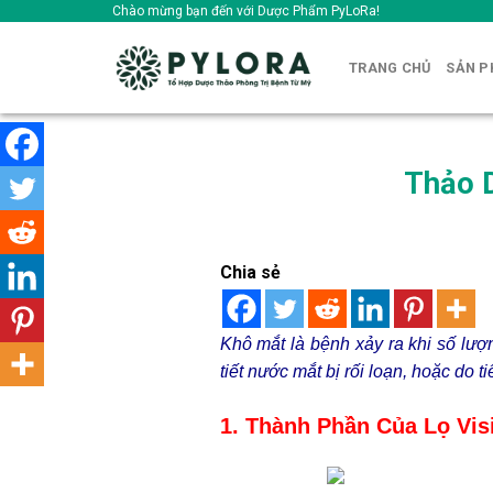
Skip
Chào mừng bạn đến với Dược Phẩm PyLoRa!
to
content
TRANG CHỦ
SẢN 
Thảo D
Chia sẻ
Khô mắt là bệnh xảy ra khi số lượ
tiết nước mắt bị rối loạn, hoặc do 
1. Thành Phần Của Lọ Vis