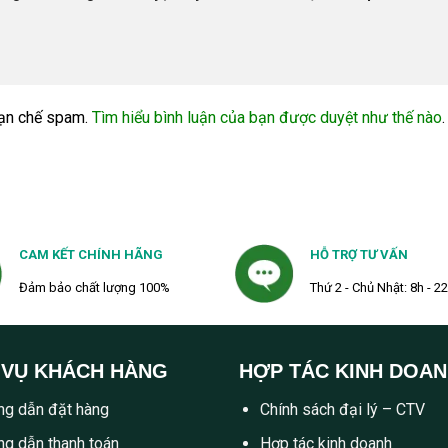
ạn chế spam.
Tìm hiểu bình luận của bạn được duyệt như thế nào
.
CAM KẾT CHÍNH HÃNG
HỖ TRỢ TƯ VẤN
Đảm bảo chất lượng 100%
Thứ 2 - Chủ Nhật: 8h - 2
 VỤ KHÁCH HÀNG
HỢP TÁC KINH DOA
g dẫn đặt hàng
Chính sách đại lý – CTV
g dẫn thanh toán
Hợp tác kinh doanh