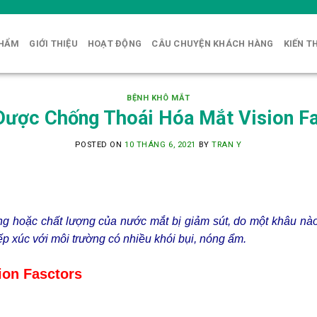
PHẨM
GIỚI THIỆU
HOẠT ĐỘNG
CÂU CHUYỆN KHÁCH HÀNG
KIẾN T
BỆNH KHÔ MẮT
ược Chống Thoái Hóa Mắt Vision F
POSTED ON
10 THÁNG 6, 2021
BY
TRAN Y
ng hoặc chất lượng của nước mắt bị giảm sút, do một khâu nào 
tiếp xúc với môi trường có nhiều khói bụi, nóng ẩm.
ion Fasctors