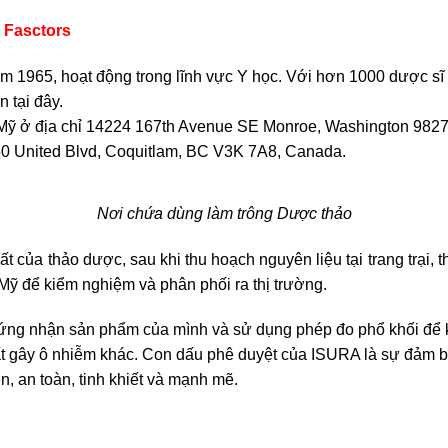
 Fasctors
ăm 1965, hoạt động trong lĩnh vực Y học. Với hơn 1000 dược sĩ
 tại đây.
ại Mỹ ở địa chỉ 14224 167th Avenue SE Monroe, Washington 98272
550 United Blvd, Coquitlam, BC V3K 7A8, Canada.
Nơi chứa dùng làm trông Dược thảo
t của thảo dược, sau khi thu hoạch nguyên liệu tại trang trại, 
ỹ để kiểm nghiệm và phân phối ra thị trường.
ng nhận sản phẩm của mình và sử dụng phép đo phổ khối để ki
hất gây ô nhiễm khác. Con dấu phê duyệt của ISURA là sự đảm 
n, an toàn, tinh khiết và mạnh mẽ.