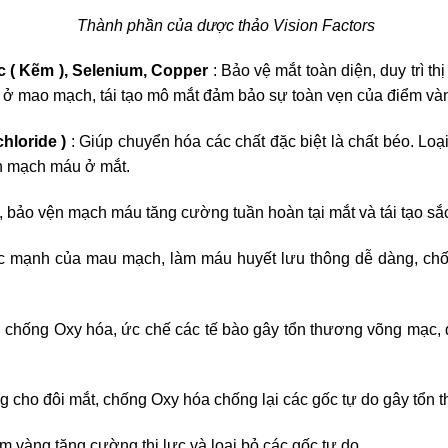
Thành phần của dược thảo Vision Factors
nc ( Kẽm ), Selenium, Copper
: Bảo vệ mắt toàn diện, duy trì t
 ở mao mạch, tái tạo mô mắt đảm bảo sự toàn vẹn của điểm và
hloride )
: Giúp chuyển hóa các chất đặc biệt là chất béo. Loạ
ện mạch máu ở mắt.
bảo vện mạch máu tăng cường tuần hoàn tại mắt và tái tạo sắc t
c mạnh của mau mạch, làm máu huyết lưu thông dễ dàng, chố
 chống Oxy hóa, ức chế các tế bào gây tổn thương võng mạc,
g cho đôi mắt, chống Oxy hóa chống lại các gốc tự do gây tổn 
iểm vàng tăng cường thị lực và loại bỏ các gốc tự do.