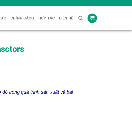
HỨC
CHÍNH SÁCH
HỢP TÁC
LIÊN HỆ
asctors
đó trong quá trình sản xuất và bài