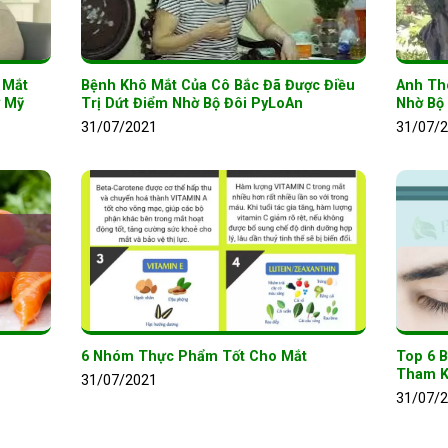
 Mắt
Bệnh Khô Mắt Của Cô Bắc Đã Được Điều
Anh Thô
ừ Mỹ
Trị Dứt Điểm Nhờ Bộ Đôi PyLoAn
Nhờ Bộ
31/07/2021
31/07/
6 Nhóm Thực Phẩm Tốt Cho Mắt
Top 6 
Tham 
31/07/2021
31/07/