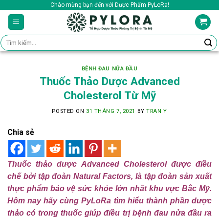
Skip
Chào mừng bạn đến với Dược Phẩm PyLoRa!
to
content
Tìm
kiếm:
BỆNH ĐAU NỬA ĐẦU
Thuốc Thảo Dược Advanced
Cholesterol Từ Mỹ
POSTED ON
31 THÁNG 7, 2021
BY
TRAN Y
Chia sẻ
Thuốc thảo dược Advanced Cholesterol được điều
chế bởi tập đoàn Natural Factors, là tập đoàn sản xuất
thực phẩm bảo vệ sức khỏe lớn nhất khu vực Bắc Mỹ.
Hôm nay hãy cùng PyLoRa tìm hiểu thành phần dược
thảo có trong thuốc giúp điều trị bệnh đau nửa đầu ra