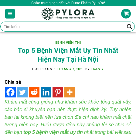
Skip
Chào mừng bạn đến với Dược Phẩm PyLoRa!
to
content
Tìm
kiếm:
BỆNH VIỄN THỊ
Top 5 Bệnh Viện Mắt Uy Tín Nhất
Hiện Nay Tại Hà Nội
POSTED ON
30 THÁNG 7, 2021
BY
TRAN Y
Chia sẻ
Khám mắt cũng giống như khám sức khỏe tổng quát vậy,
các bác sĩ khuyên bạn nên thực hiện định kỳ. Tuy nhiên
bạn lại không biết nên lựa chọn địa chỉ nào khám mắt chất
lượng hiện nay. Hiểu được điều này chúng tôi sẽ chia sẻ
đến bạn
top 5 bệnh viện mắt uy tín
nhất trong bài viết sau