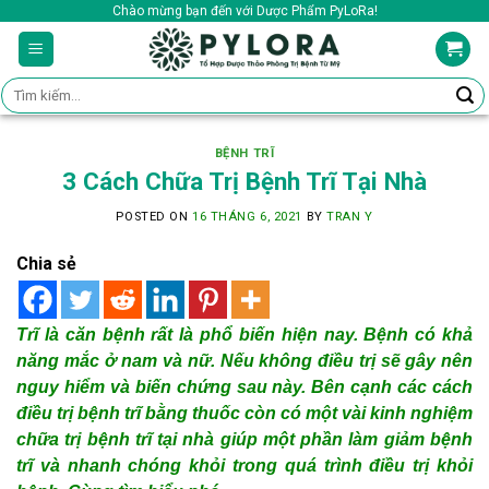
Skip
Chào mừng bạn đến với Dược Phẩm PyLoRa!
to
content
Tìm
kiếm:
BỆNH TRĨ
3 Cách Chữa Trị Bệnh Trĩ Tại Nhà
POSTED ON
16 THÁNG 6, 2021
BY
TRAN Y
Chia sẻ
Trĩ là căn bệnh rất là phổ biến hiện nay. Bệnh có khả
năng mắc ở nam và nữ. Nếu không điều trị sẽ gây nên
nguy hiểm và biến chứng sau này. Bên cạnh các cách
điều trị bệnh trĩ bằng thuốc còn có một vài kinh nghiệm
chữa trị bệnh trĩ tại nhà giúp một phần làm giảm bệnh
trĩ và nhanh chóng khỏi trong quá trình điều trị khỏi