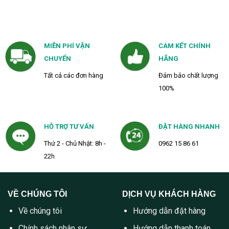
MIỄN PHÍ VẬN
CAM KẾT CHÍNH
CHUYỂN
HÃNG
Tất cả các đơn hàng
Đảm bảo chất lượng
100%
HỖ TRỢ TƯ VẤN
ĐẶT HÀNG NHANH
Thứ 2 - Chủ Nhật: 8h -
0962 15 86 61
22h
VỀ CHÚNG TÔI
DỊCH VỤ KHÁCH HÀNG
Về chúng tôi
Hướng dẫn đặt hàng
Chính sách nhân sự
Hướng dẫn thanh toán