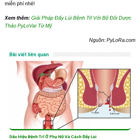
miễn phí nhé!
Xem thêm:
Giải Pháp Đẩy Lùi Bệnh Trĩ Với Bộ Đôi Dược
Thảo PyLoVar Từ Mỹ
Nguồn: PyLoRa.com
Bài viết liên quan
Dấu Hiệu Bệnh Trĩ Ở Phụ Nữ Và Cách Đẩy Lùi