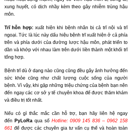
xung huyết, có dịch nhầy kèm theo gây nhiễm trùng hậu
môn.
Trĩ hỗn hợp:
xuất hiện khi bệnh nhân bị cả trĩ nội và trĩ
ngoại. Tức là lúc này dấu hiệu bệnh trĩ xuất hiện ở cả phía
trên và phía dưới của đường lược hậu môn, phát triển to
dần và khớp với nhau làm trên dưới liền thành một khối trĩ
tổng hợp.
Bệnh trĩ dù ở dạng nào cũng cũng đều gây ảnh hưởng đến
sức khỏe cũng như chất lượng cuộc sống của người
bệnh. Vì vậy, khi gặp những triệu chứng của bệnh bạn nên
đến ngay các cơ sở y tế chuyên khoa để được thăm khám
và điều trị tốt nhất.
Nếu có gì thắc mắc cần hỗ trợ, bạn hãy liên hệ ngay
đến
PyLoRa
qua số
Hotline: 0909 145 836 – 0962 158
661
để được các chuyên gia tư vấn cụ thể và hoàn toàn