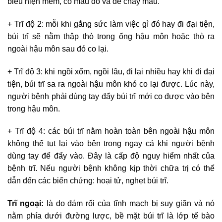
biểu hiện mềm, có màu đỏ và dễ chảy máu.
+ Trĩ độ 2: mỗi khi gắng sức làm việc gì đó hay đi đại tiện,
búi trĩ sẽ nằm thập thò trong ống hậu môn hoặc thò ra
ngoài hậu môn sau đó co lại.
+ Trĩ độ 3: khi ngồi xổm, ngồi lâu, đi lại nhiều hay khi đi đại
tiện, búi trĩ sa ra ngoài hậu môn khó co lại được. Lúc này,
người bệnh phải dùng tay đẩy búi trĩ mới co được vào bên
trong hậu môn.
+ Trĩ độ 4: các búi trĩ nằm hoàn toàn bên ngoài hậu môn
không thể tụt lại vào bên trong ngay cả khi người bệnh
dùng tay để đẩy vào. Đây là cấp độ nguy hiểm nhất của
bệnh trĩ. Nếu người bệnh không kịp thời chữa trị có thể
dẫn đến các biến chứng: hoại tử, nghẹt búi trĩ.
Trĩ ngoại:
là do đám rối của tĩnh mạch bị suy giãn và nó
nằm phía dưới đường lược, bề mặt búi trĩ là lớp tế bào