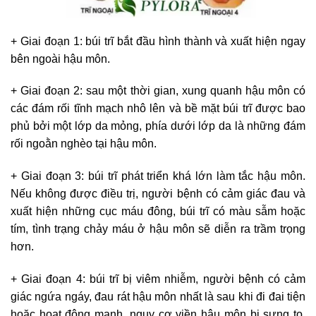
+ Giai đoạn 1: búi trĩ bắt đầu hình thành và xuất hiện ngay
bên ngoài hậu môn.
+ Giai đoạn 2: sau một thời gian, xung quanh hậu môn có
các đám rối tĩnh mạch nhô lên và bề mặt búi trĩ được bao
phủ bởi một lớp da mỏng, phía dưới lớp da là những đám
rối ngoằn nghèo tại hậu môn.
+ Giai đoạn 3: búi trĩ phát triển khá lớn làm tắc hậu môn.
Nếu không được điều trị, người bệnh có cảm giác đau và
xuất hiện những cục máu đông, búi trĩ có màu sẫm hoặc
tím, tình trạng chảy máu ở hậu môn sẽ diễn ra trầm trọng
hơn.
+ Giai đoạn 4: búi trĩ bị viêm nhiễm, người bệnh có cảm
giác ngứa ngáy, đau rát hậu môn nhất là sau khi đi đai tiện
hoặc hoạt động mạnh, nguy cơ viền hậu môn bị sưng to,