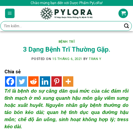
Skip
Chào mừng bạn đến với Dược Phẩm PyLoRa!
to
content
Tìm
kiếm:
BỆNH TRĨ
3 Dạng Bệnh Trĩ Thường Gặp.
POSTED ON
15 THÁNG 6, 2021
BY
TRAN Y
Chia sẻ
Trĩ là bệnh do sự căng dãn quá mức của các đám rối
tĩnh mạch ở mô xung quanh hậu môn gây viêm sưng
hoặc xuất huyết. Nguyên nhân gây bệnh thường do
táo bón kéo dài; quan hệ tình dục qua đường hậu
môn; chế độ ăn uống, sinh hoạt không hợp lý; tress
kéo dài.