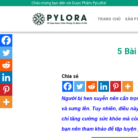
Skip
Chào mừng bạn đến với Dược Phẩm PyLoRa!
to
content
TRANG CHỦ
SẢN 
5 Bài
Chia sẻ
Người bị hen suyễn nên cẩn trọn
và sưng lên. Tuy nhiên, điều n
chỉ tăng cường sức khỏe mà còn 
bạn nên tham khảo để tập luyện