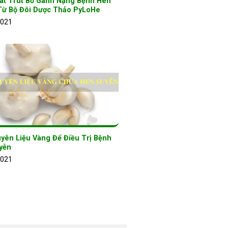
át Trút Bỏ Gánh Nặng Bệnh Hen
Từ Bộ Đôi Dược Thảo PyLoHe
2021
yên Liệu Vàng Để Điều Trị Bệnh
yễn
2021