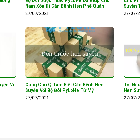
Giống
Bộ Đôi Dược Thảo PyLoHe Đã Giúp Chú
Chú Ph
Nam Xóa Đi Căn Bệnh Hen Phế Quản
Suyễn 
27/07/2021
27/07/
yễn Vì
Cùng Chú Q Tạm Biệt Căn Bệnh Hen
Tỏi Ngu
Suyễn Với Bộ Đôi PyLoHe Từ Mỹ
Hen Su
27/07/2021
27/07/