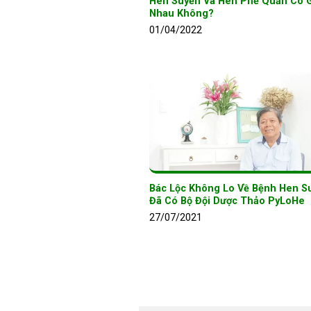
Hen Suyễn Và Hen Phế Quản Có 
Nhau Không?
01/04/2022
Bác Lộc Không Lo Về Bệnh Hen Su
Đã Có Bộ Đội Dược Thảo PyLoHe
27/07/2021