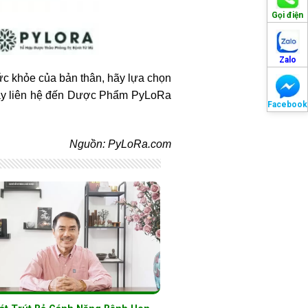
Gọi điện
Zalo
sức khỏe của bản thân, hãy lựa chọn
hãy liên hệ đến Dược Phẩm PyLoRa
Facebook
Nguồn: PyLoRa.com