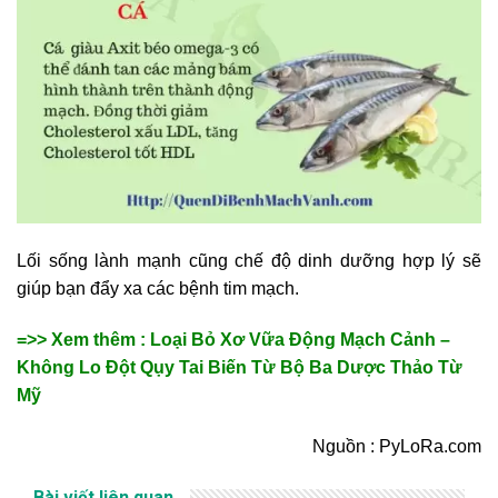
Lối sống lành mạnh cũng chế độ dinh dưỡng hợp lý sẽ
giúp bạn đẩy xa các bệnh tim mạch.
=>> Xem thêm : Loại Bỏ Xơ Vữa Động Mạch Cảnh –
Không Lo Đột Qụy Tai Biến Từ Bộ Ba Dược Thảo Từ
Mỹ
Nguồn : PyLoRa.com
Bài viết liên quan