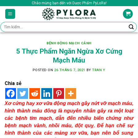
Skip
Chào mừng bạn đến với Dược Phẩm PyLoRa!
to
content
Tìm
kiếm:
BỆNH ĐỘNG MẠCH CẢNH
5 Thực Phẩm Ngăn Ngừa Xơ Cứng
Mạch Máu
POSTED ON
26 THÁNG 7, 2021
BY
TRAN Y
Chia sẻ
Xơ cứng hay xơ vữa động mạch gây nứt vỡ mạch máu,
hình thành máu đông là nguyên nhân gây ra một loạt
các bệnh tim mạch, dẫn đến nhiều biến chứng như
bệnh mạch vành, nhồi máu, đột quỵ. Để hạn chế sự
hình thành của các mảng xơ vữa, bạn nên bổ sung