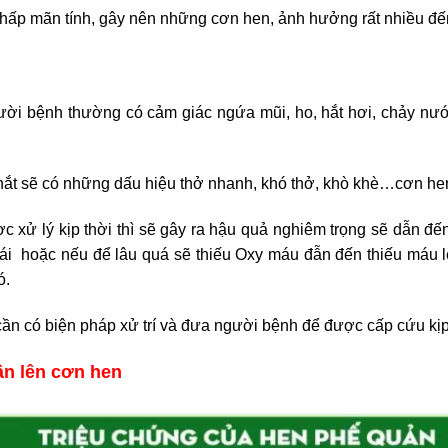
hấp mãn tính, gây nên những cơn hen, ảnh hưởng rất nhiều đế
người bệnh thường có cảm giác ngứa mũi, ho, hắt hơi, chảy nư
 thắt sẽ có những dấu hiệu thở nhanh, khó thở, khò khè…cơn he
xử lý kịp thời thì sẽ gây ra hậu quả nghiêm trọng sẽ dẫn đến 
 tái hoặc nếu để lâu quá sẽ thiếu Oxy máu đẫn đến thiếu máu 
ó.
cần có biện pháp xử trí và đưa người bệnh để được cấp cứu kịp
ân lên cơn hen