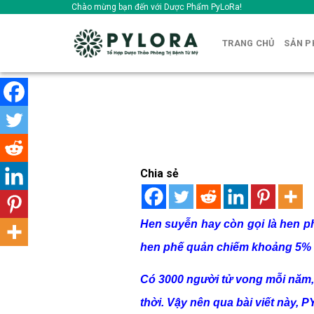
Skip
Chào mừng bạn đến với Dược Phẩm PyLoRa!
to
content
TRANG CHỦ
SẢN 
Chia sẻ
Hen suyễn hay còn gọi là hen ph
hen phế quản chiếm khoảng 5% 
Có 3000 người tử vong mỗi năm, 
thời. Vậy nên qua bài viết này,