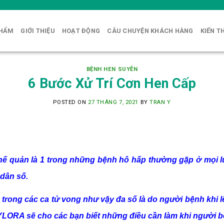
PHẨM
GIỚI THIỆU
HOẠT ĐỘNG
CÂU CHUYỆN KHÁCH HÀNG
KIẾN T
BỆNH HEN SUYỄN
6 Bước Xử Trí Cơn Hen Cấp
POSTED ON
27 THÁNG 7, 2021
BY
TRAN Y
ế quản là 1 trong những bệnh hô hấp thường gặp ở mọi lứa 
dân số.
trong các ca tử vong như vậy đa số là do người bệnh khi 
 PYLORA sẽ cho các bạn biết những điều cần làm khi người 