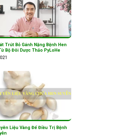
át Trút Bỏ Gánh Nặng Bệnh Hen
Từ Bộ Đôi Dược Thảo PyLoHe
2021
yên Liệu Vàng Để Điều Trị Bệnh
yễn