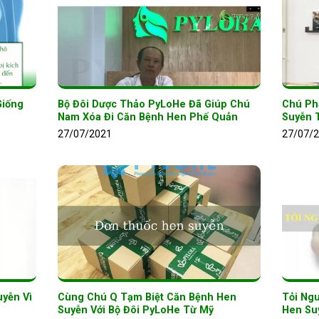
Giống
Bộ Đôi Dược Thảo PyLoHe Đã Giúp Chú
Chú Ph
Nam Xóa Đi Căn Bệnh Hen Phế Quản
Suyễn 
27/07/2021
27/07/
yễn Vì
Cùng Chú Q Tạm Biệt Căn Bệnh Hen
Tỏi Ngu
Suyễn Với Bộ Đôi PyLoHe Từ Mỹ
Hen Su