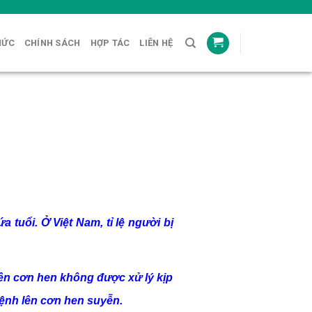
HỨC
CHÍNH SÁCH
HỢP TÁC
LIÊN HỆ
tuổi. Ở Việt Nam, tỉ lệ người bị
lên cơn hen không được xử lý kịp
bệnh lên cơn hen suyễn.