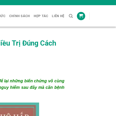
HỨC
CHÍNH SÁCH
HỢP TÁC
LIÊN HỆ
ều Trị Đúng Cách
ể lại những biến chứng vô cùng
 nguy hiểm sau đây mà căn bệnh