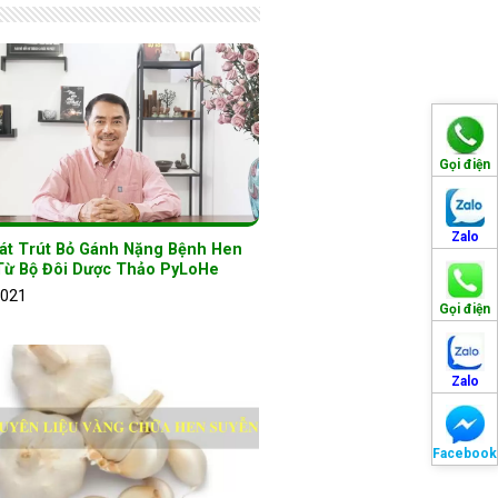
Gọi điện
Zalo
át Trút Bỏ Gánh Nặng Bệnh Hen
Từ Bộ Đôi Dược Thảo PyLoHe
2021
Gọi điện
Zalo
Facebook