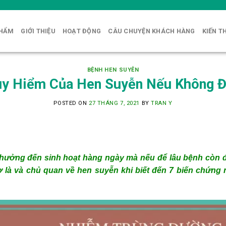
PHẨM
GIỚI THIỆU
HOẠT ĐỘNG
CÂU CHUYỆN KHÁCH HÀNG
KIẾN T
BỆNH HEN SUYỄN
uy Hiểm Của Hen Suyễn Nếu Không Đi
POSTED ON
27 THÁNG 7, 2021
BY
TRAN Y
hưởng đến sinh hoạt hàng ngày mà nếu để lâu bệnh còn đ
ơ là và chủ quan về hen suyễn khi biết đến 7 biến chứng