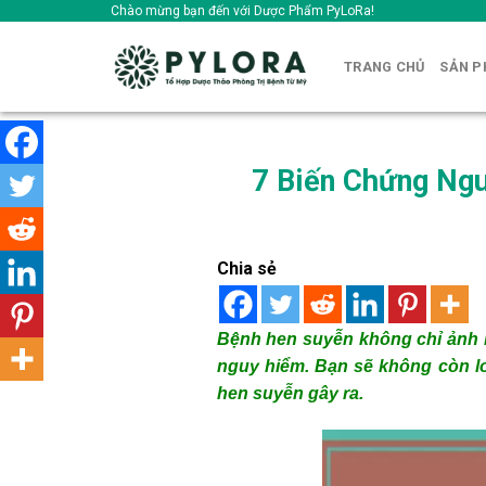
Skip
Chào mừng bạn đến với Dược Phẩm PyLoRa!
to
content
TRANG CHỦ
SẢN 
7 Biến Chứng Ng
Chia sẻ
Bệnh hen suyễn không chỉ ảnh 
nguy hiểm. Bạn sẽ không còn l
hen suyễn gây ra.